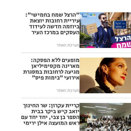
"הרצל שמח בחמישי":
עיריית רחובות יוצאת
ביוזמה חדשה לעידוד
העסקים במרכז העיר
מערכת האתר
מופעים ללא הפסקה:
מארינה מקסימיליאן
מגיעה לרחובות במסגרת
אירועי ״בימות פיס״
מערכת האתר
קריית עקרון: שר החינוך
יואב קיש ביקר בבית
הספר בן צבי, יחד יחד עם
ראש המועצה אילן ירימי