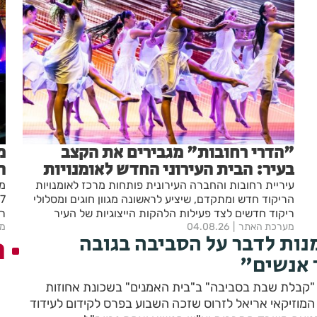
"הדרי רחובות" מגבירים את הקצב
מ
בעיר: הבית העירוני החדש לאומנויות
ה
הריקוד נפתח ברחובות
"
עיריית רחובות והחברה העירונית פותחות מרכז לאומנויות
מא
ה-
הריקוד חדש ומתקדם, שיציע לראשונה מגוון חוגים ומסלולי
ריקוד חדשים לצד פעילות הלהקות הייצוגיות של העיר
רח
מערכת האתר
04.08.26
מע
הק
נות לדבר על הסביבה בגובה
ה
חמ
ר אנשים"
 "קבלת שבת בסביבה" ב"בית האמנים" בשכונת אחוזות
המוזיקאי אריאל לזרוס שזכה השבוע בפרס לקידום לעידוד