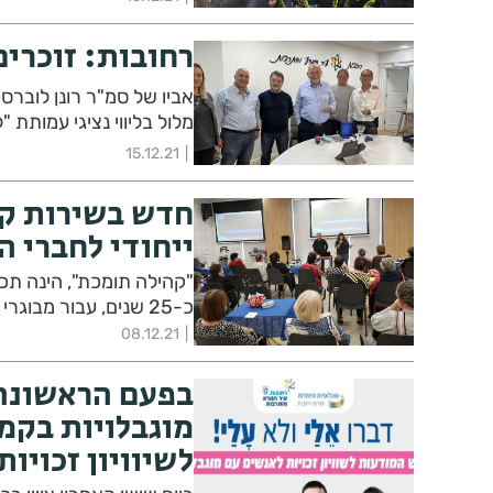
רחובות: זוכרים
אביו של סמ"ר רונן לוברס
מלול בליווי נציגי עמותת "ל
15.12.21
חדש בשירות קה
ייחודי לחברי ה
"קהילה תומכת", הינה ת
כ-25 שנים, עבור מבוגרי העיר, המתגוררים בביתם ורוצים להמשיך לחיות בו
08.12.21
בפעם הראשונה 
מוגבלויות בקמפ
לשיוויון זכויו