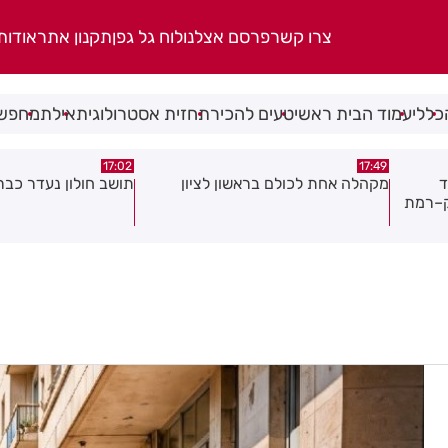
צרו קשר
פרסם אצלנו
לוח גל גפן
תקנון אתר
אודות
כללי
עמוד הבית ראשי
טעים להכיר
תחזית אסטרולוגית
אילת
מחפשי
15:21
17:02
ן
תושב חולון נעדר כבר שבועיים
"הרצל שמח בחמישי": 
יוצאת ביוזמה חדשה 
במרכז העיר