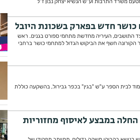
טעם משרד התרבות וע"ש הנשיא יצחק נבון ז"ל
כושר חדש בפארק בשכונת היובל
ד התושבים, העיריה מחדשת מתחמי ספורט בגנים. ראש
ר הקורונה חשף את הביקוש הגדול למתחמי כושר ברחבי
וד לבית הספר ע"ש "בגין" בכפר גבירול, בהשקעה כוללת
 החלה במבצע לאיסוף מחזוריות
 בנושא בקבוקי משקה גדולים, מתייתר תפקידן של