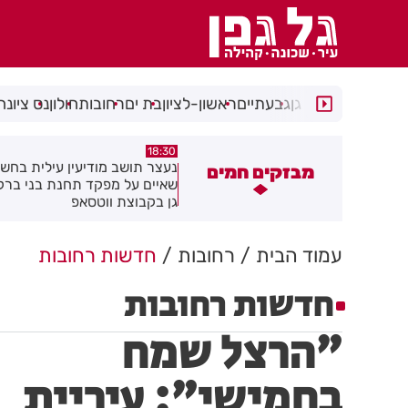
רמת גן
גבעתיים
ראשון-לציון
בת ים
רחובות
חולון
נס ציונה
17:49
18:3
עצר תושב מודיעין עילית בחשד
מקהלה אחת לכולם בראשון לציו
מבזקים חמים
איים על מפקד תחנת בני ברק–רמת
ן בקבוצת ווטסאפ
עמוד הבית
רחובות
חדשות רחובות
חדשות רחובות
"הרצל שמח
בחמישי": עיריית