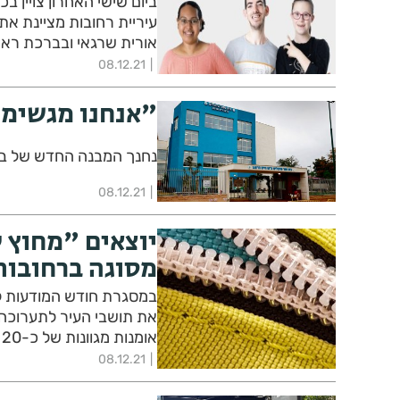
ביום שישי האחרון צויין בכ
עיריית רחובות מציינת א
אורית שרגאי ובברכת ראש
08.12.21
"אנחנו מגשימי
נחנך המבנה החדש של ביה"ס האנתרופוסופי שיבולים 
08.12.21
יוצאים "מחוץ 
מסוגה ברחובות
במסגרת חודש המודעות לשוו
את תושבי העיר לתערוכה 
אומנות מגוונות של כ-20 אמנים תושבי העיר- כולם מתמודדים עם מגבלות
08.12.21