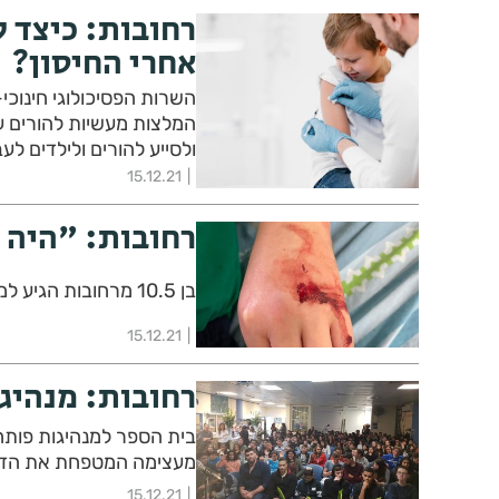
רחובות: כיצד ל
אחרי החיסון?
השרות הפסיכולוגי חינוכי
המלצות מעשיות להורים על
ולסייע להורים ולילדים לע
15.12.21
רחובות: "היה 
בן 10.5 מרחובות הגיע למרכז הרפואי קפלן לאחר שננשך על ידי אמסטף
15.12.21
רחובות: מנהיג
בית הספר למנהיגות פותח
מעצימה המטפחת את הדו
15.12.21