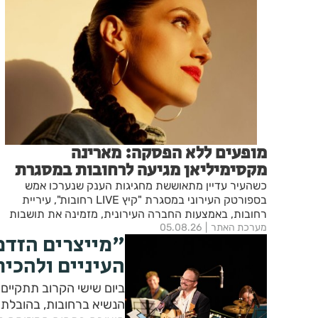
מופעים ללא הפסקה: מארינה
מקסימיליאן מגיעה לרחובות במסגרת
אירועי ״בימות פיס״
כשהעיר עדיין מתאוששת מחגיגות הענק שנערכו אמש
בספורטק העירוני במסגרת "קיץ LIVE רחובות", עיריית
רחובות, באמצעות החברה העירונית, מזמינה את תושבות
מערכת האתר
05.08.26
ותושבי העיר לערב מוזיקלי מיוחד עם מארינה מקסימיליאן -
"מייצרים הזדמ
מהיוצרות והמבצעות המוערכות בישראל.
העיניים ולהכי
ביום שישי הקרוב תתקיים
הנשיא ברחובות, בהובלת 