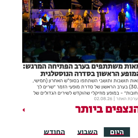
אות משתתפים בערב הפתיחה המרגש:
מופע הראשון בסדרה הנוסטלגית
שרים לך רחובות" יצא לדרך בפעם
ות תושבות ותושבי השתתפו בסופ"ש האחרון (חמישי,
17
30.7) בערב הראשון של סדרת מופעי הזמר ״שרים לך
ובות״ - במופע מוזיקלי שהוקדש לשירים הגדולים של
רכת האתר
02.08.26
ולנוע הישראלי. ארבעה מופעים נוספים יתקיימו מדי יום
נצפים ביותר
ישי ברחבת העירייה. הכניסה חופשית
היום
השבוע
החודש