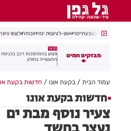
רמת גן
גבעתיים
ראשון-לציון
בת ים
רחובות
חולון
נס ציונה
14:15
14:3
צוע בהתהפכות רכב בכניסה לאזור
תיסלם ואתניקס הרימו את חולון
מבזקים חמים
תעשייה בחולון
באוויר
עמוד הבית
בקעת אונו
חדשות בקעת אונ
חדשות בקעת אונו
צעיר נוסף מבת ים
נעצר בחשד