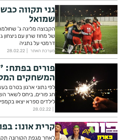
גני תקווה כבש
שמואל
הקבוצה מליגה ג' שחולמת 
של מחוז שרון עם ניצחון ג
דרמטי על נתניה
מערכת האתר
28.02.22
פורים בפתח: "ה
המשחקים המסו
חג פורים, ביחס לשאר השנ
לילדים ספרא יצאו בקמפי
המשחקים המסוכנים".
28.02.22
קרית אונו: בפו
לאחר מגפת הקורונה תקופ