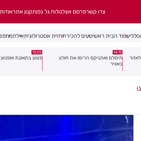
צרו קשר
פרסם אצלנו
לוח גל גפן
תקנון אתר
אודות
כללי
עמוד הבית ראשי
טעים להכיר
תחזית אסטרולוגית
אילת
מחפשי
08:58
13:05
פצוע בתאונת אופנוע במרכז חולון
גופה נפלטה אל חוף ב
ו