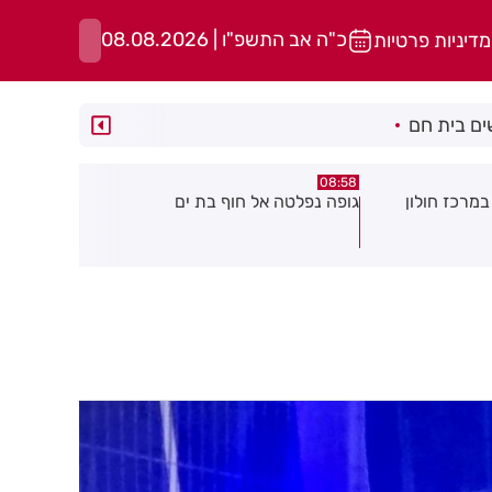
כ"ה אב התשפ"ו | 08.08.2026
מדיניות פרטיות
ם בית חם
05:43
08:29
ת ים
חשד להצתה בשלושה מוקדים ברמת
הסוף לקורקי
גן: שבעה דיירים נפגעו קל משאיפת
עשן