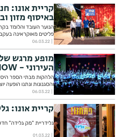
קריית אונו: חנ
באיסוף מזון וב
הנוער העובד והלומד בקרי
פליטים מאוקראינה בעקבו
06.03.22
מופע מרגש של 
העירוני - SHOW!
הלהקות מבתי הספר היסודי
והסגנונות ונתנו הופעה יו
06.03.22
קריית אונו: גל
גלידריית "מק גלידה" חד
01.03.22