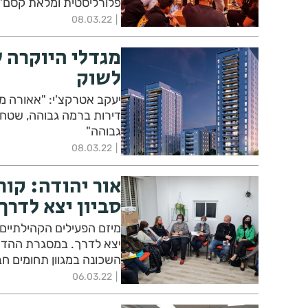
פלורליסטית ומלאת קסם"
08.03.22
מגדלי היוקרה ש
לשוק
יעקב אטרקצ'י: "אאורה ממ
דירות ברמה גבוהה, שטחים
גבוהה"
08.03.22
אור יהודה: קור
סביון יצא לדרך
מיזם הפעילים הקהילתיים 
יצא לדרך. במסגרת ההדרכה
השכונה במגוון תחומים חב
06.03.22