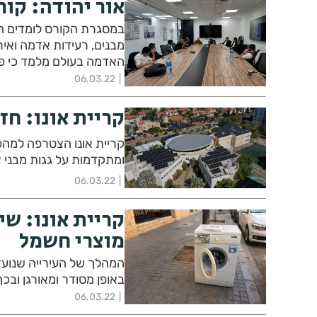
אור יהודה: קו
במסגרת הקורס לומדים ה
מבנים, רעידות אדמה ואיר
האדמה בעולם מלמד כי פע
הגדולה ביותר בצמצום מס
06.03.22
קריית אונו: חזו
קריית אונו הצטרפה למהפ
ומתקדמות על גגות מבני צ
06.03.22
קריית אונו: שי
מוצרי חשמל
המהלך של העירייה שנועד
באופן מסודר ומאורגן ובכ
06.03.22