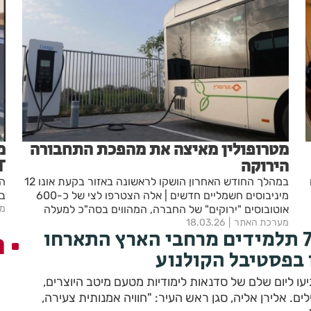
מטרופולין מאיצה את מהפכת התחבורה
הירוקה
T
במהלך החודש האחרון הושקו לראשונה באזור בקעת אונו 12
המ
מיניבוסים חשמליים חדשים | אלה הצטרפו לצי של כ-600
בש
אוטובוסים "ירוקים" של החברה, המהווים בסה"כ למעלה
מע
מ-30% מהצי הכולל
מערכת האתר
18.03.26
אור יהודה: 700 תלמידים מרחבי הארץ התארחו
ה
בפסטיבל הקולנוע
ו ליום שלם של סדנאות לימודיות מטעם מיטב היוצרים,
הבמאים והשחקנים המובילים. אלירן אליה, סגן ראש העיר: "חוויה אמנותית צעירה,