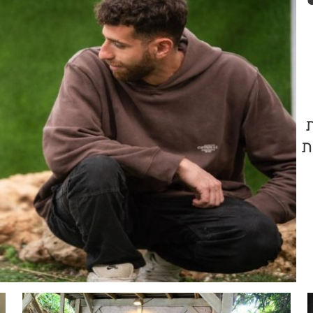
ת
כפר