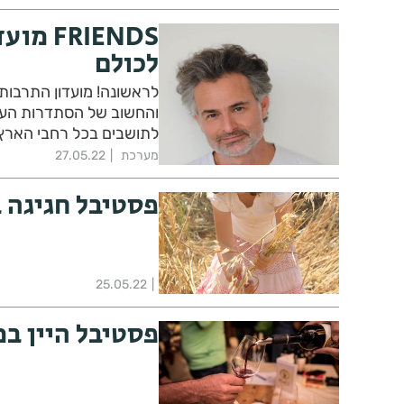
RIENDS
לכולם
לראשונה! מועדון התרבות
לתושבים בכל רחבי הארץ,
נוחים לכל כיס!!!
מערכת
27.05.22
פסטיבל חגיגה ב
25.05.22
פסטיבל היין ב