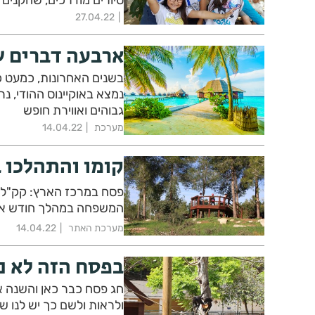
27.04.22
ארבעה דברים ש
בשנים האחרונות, כמעט כל
נמצא באוקיינוס ההודי, נר
גבוהים ואווירת חופש
מערכת
14.04.22
קומו והתהלכו 
פסח במרכז הארץ: קק"ל מ
המשפחה במהלך חודש אפ
מערכת האתר
14.04.22
בפסח הזה לא נ
חג פסח כבר כאן והשנה א
ולראות ולשם כך יש לנו ש