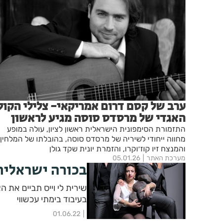
ערב של קסם דרום אמריקאי- צלילי הקול
האגדי של מרסדס סוסה מגיע לראשון
לציון
התזמורת הסימפונית הישראלית ראשון לציון, עולה במופע
מחווה ייחודי לשיריה של מרסדס סוסה, בהובלתו של המלחין
והמנצח זיו קוז׳וקרו, והזמרת יונית שקד גולן
מערכת האתר
05.01.26
בכורה ישראלית
בעיבוד בימתי עכשווי
01.06.22