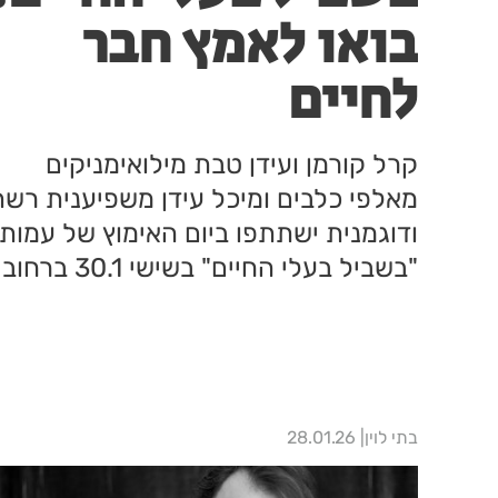
בואו לאמץ חבר
לחיים
‏‏‏‏‏‏קרל קורמן ועידן טבת מילואימניקים
מאלפי כלבים ומיכל עידן משפיענית רשת
ודוגמנית ישתתפו ביום האימוץ של עמות
"בשביל בעלי החיים" בשישי 30.1 ברחוב
הרב פינטו פתח תקווה. יום אימוץ נוסף
יתקיים בשבת 31.1 בפארק יצחק ולד ב
סבא
בתי לוין
28.01.26