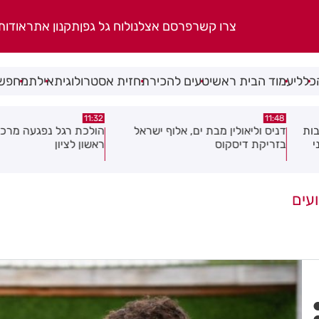
צרו קשר
פרסם אצלנו
לוח גל גפן
תקנון אתר
אודות
כללי
עמוד הבית ראשי
טעים להכיר
תחזית אסטרולוגית
אילת
מחפשי
10:46
11:32
אל
הולכת רגל נפגעה מרכב במרכז
עמותת שניר חילקה יל
ראשון לציון
בחולון ובת ים
ועים