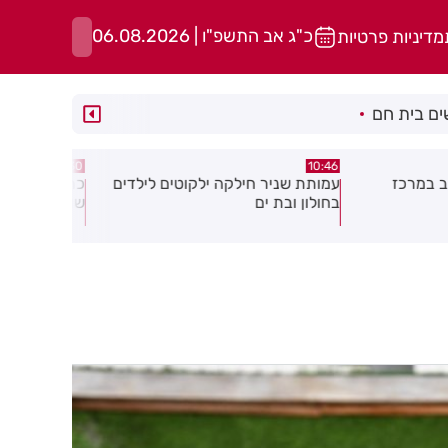
כ"ג אב התשפ"ו | 06.08.2026
מדיניות פרטיות
ם בית חם
10:29
10:30
קוטים לילדים
כתב אישום כנגד 3 קטינים בגין ביצוע
סגן ראש עיר
שוד במרכז חולון
מצטרף למפל
איזנקוט