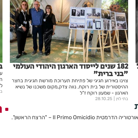
182 שנים לייסוד הארגון היהודי העולמי
ב
"בני ברית"
עמ
הל
צוינו באירוע חגיגי של פתיחת תערוכת מורשת חגיגית בחצר
לחיים
ההיסטורית של בית רוקח, נווה צדק,מקום משכנו של נשיא
בת
הארגון - שמעון רוקח ז"ל
בתי לוין
28.10.25
ה
שירית לי וייס תביים את האורטוריה הדרמטית Il Primo Omicidio – "הרצח הראשון".