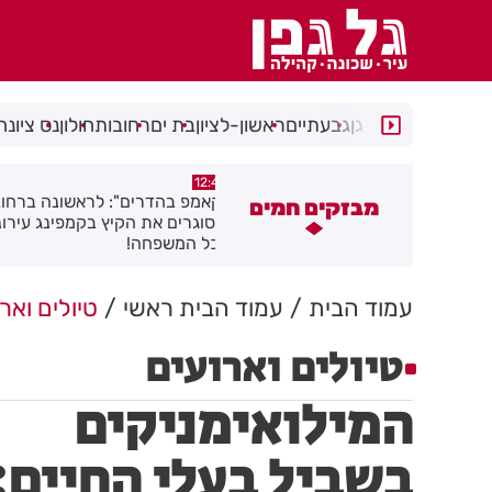
רמת גן
גבעתיים
ראשון-לציון
בת ים
רחובות
חולון
נס ציונה
11:48
12:4
קאמפ בהדרים": לראשונה ברחובות
דניס וליאולין מבת ים, אלוף ישר
מבזקים חמים
 סוגרים את הקיץ בקמפינג עירוני
בזריקת דיסקוס
כל המשפחה!
עמוד הבית
עמוד הבית ראשי
טיולים ואר
טיולים וארועים
המילואימניקים
בשביל בעלי החיים: