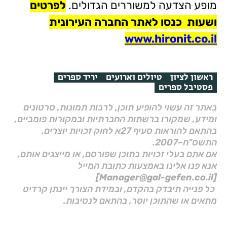
מופע הצדעה למשוררים הגדולים.
לפרטים
ושעות כנסו לאתר החברה העירונית
www.hironit.co.il
ראשון לציון
טיולים וארועים
יריד ספרים
פסטיבל ספרים
באתר זה עשוי להופיע תוכן, לרבות תמונות, סרטונים
ומידע, שמקורו ברשתות החברתיות ובמקורות פומביים,
בהתאם להוראות סעיף 27א לחוק זכויות יוצרים,
התשס"ח–2007.
אם אתם בעלי זכויות בתוכן שפורסם, או מייצגים אותם,
אנא פנו אלינו באמצעות כתובת המייל
[Manager@gal-gefen.co.il]
כל פנייה תיבדק בהקדם, ובמידת הצורך יינתן קרדיט
מתאים או שהתוכן יוסר, בהתאם לנסיבות.