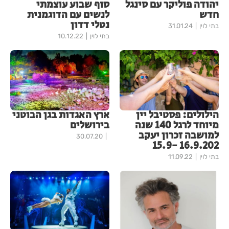
יהודה פוליקר עם סינגל
סוף שבוע עוצמתי
חדש
לנשים עם הדוגמנית
נטלי דדון
בתי לוין
31.01.24
בתי לוין
10.12.22
הילולים: פסטיבל יין
ארץ האגדות בגן הבוטני
מיוחד לרגל 140 שנה
בירושלים
למושבה זכרון יעקב
30.07.20
16.9.202 -15.9
בתי לוין
11.09.22