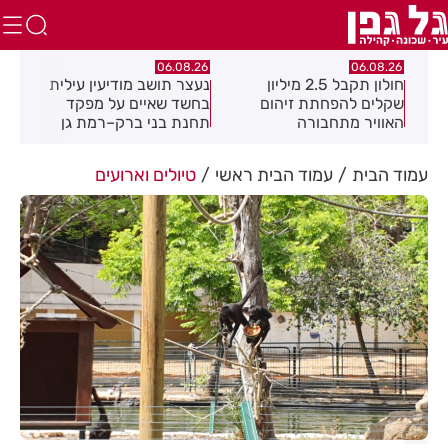
.26
06.08.26
06.08.26
חולון תקבל 2.5 מיליון
נעצר תושב מודיעין עילית
מקה
ת
שקלים להפחתת זיהום
בחשד שאיים על מפקד
לציו
האוויר מתחבורה
תחנת בני ברק–רמת גן
בקבוצת ווטסאפ
עמוד הבית
עמוד הבית ראשי
טיולים וארועים