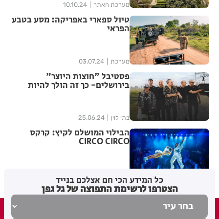
מערכת האתר
10.10.24
טיול ספארי באפריקה: מסע בטבע
הפראי
מערכת
03.07.24
פסטיבל "חוצות היוצר"
בירושלים- כך זה הולך להיות
בתי לוין
25.06.24
הבילוי המושלם לקיץ: קרקס
CIRCO CIRCO
בתי לוין
23.06.24
כל המידע הכי חם אצלכם בנייד
הצטרפו לרשימת התפוצה של גל גפן