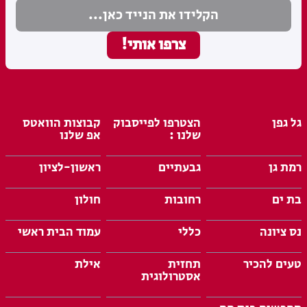
גל גפן
הצטרפו לפייסבוק
קבוצות הוואטס
שלנו :
אפ שלנו
רמת גן
גבעתיים
ראשון-לציון
בת ים
רחובות
חולון
נס ציונה
כללי
עמוד הבית ראשי
טעים להכיר
תחזית
אילת
אסטרולוגית