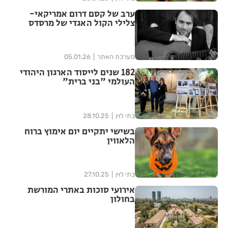
ערב של קסם דרום אמריקאי-
צלילי הקול האגדי של מרסדס
סוסה מגיע לראשון לציון
מערכת האתר
05.01.26
182 שנים לייסוד הארגון היהודי
העולמי "בני ברית"
בתי לוין
28.10.25
בשישי יתקיים יום אימוץ ברוח
הלאווין
בתי לוין
27.10.25
אירועי סוכות באתרי המורשת
בחולון