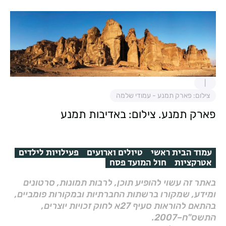
צילום: פארק תמנע - עמודי שלמה
פארק תמנע. צילום: באדיבות תמנע
עמוד הבית ראשי
טיולים וארועים
פעילויות לילדים
אטרקציות
חול המועד פסח
באתר זה עשוי להופיע תוכן, לרבות תמונות, סרטונים
ומידע, שמקורו ברשתות החברתיות ובמקורות פומביים,
בהתאם להוראות סעיף 27א לחוק זכויות יוצרים,
התשס"ח–2007.