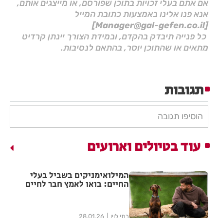
אם אתם בעלי זכויות בתוכן שפורסם, או מייצגים אותם,
אנא פנו אלינו באמצעות כתובת המייל
[Manager@gal-gefen.co.il]
כל פנייה תיבדק בהקדם, ובמידת הצורך יינתן קרדיט
מתאים או שהתוכן יוסר, בהתאם לנסיבות.
תגובות
הוסיפו תגובה
עוד בטיולים וארועים
המילואימניקים בשביל בעלי
החיים: בואו לאמץ חבר לחיים
בתי לוין
28.01.26