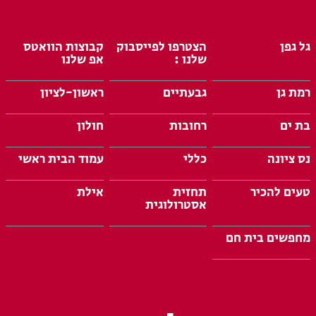
גל גפן
הצטרפו לפייסבוק
קבוצות הוואטס
שלנו :
אפ שלנו
רמת גן
גבעתיים
ראשון-לציון
בת ים
רחובות
חולון
נס ציונה
כללי
עמוד הבית ראשי
טעים להכיר
תחזית
אילת
אסטרולוגית
מחפשים בית חם