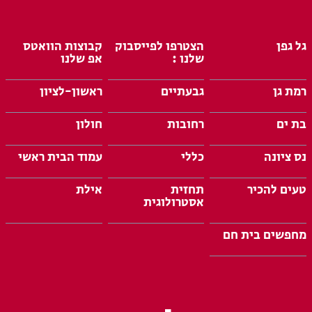
גל גפן
הצטרפו לפייסבוק
קבוצות הוואטס
שלנו :
אפ שלנו
רמת גן
גבעתיים
ראשון-לציון
בת ים
רחובות
חולון
נס ציונה
כללי
עמוד הבית ראשי
טעים להכיר
תחזית
אילת
אסטרולוגית
מחפשים בית חם