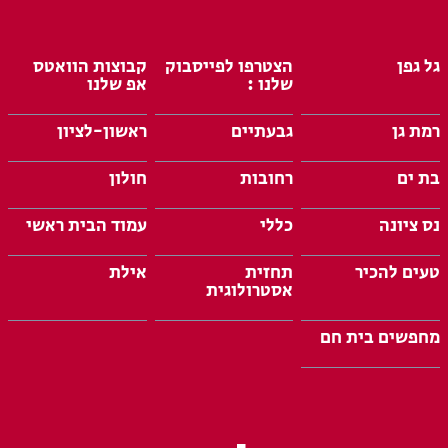
גל גפן
הצטרפו לפייסבוק
קבוצות הוואטס
שלנו :
אפ שלנו
רמת גן
גבעתיים
ראשון-לציון
בת ים
רחובות
חולון
נס ציונה
כללי
עמוד הבית ראשי
טעים להכיר
תחזית
אילת
אסטרולוגית
מחפשים בית חם