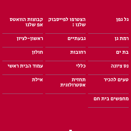
גל גפן
הצטרפו לפייסבוק
קבוצות הוואטס
שלנו :
אפ שלנו
רמת גן
גבעתיים
ראשון-לציון
בת ים
רחובות
חולון
נס ציונה
כללי
עמוד הבית ראשי
טעים להכיר
תחזית
אילת
אסטרולוגית
מחפשים בית חם