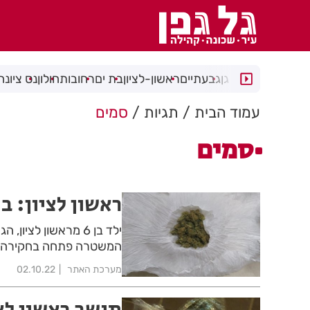
רמת גן
גבעתיים
ראשון-לציון
בת ים
רחובות
חולון
נס ציונה
עמוד הבית
תגיות
סמים
סמים
ראשון לציון: בן 6 אושפז עם חשד שבלע סמ
ילד בן 6 מראשון לצ
המשטרה פתחה בחקירה
מערכת האתר
02.10.22
תושב ראשון לצ