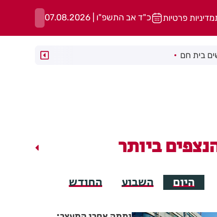
כ"ד אב התשפ"ו | 07.08.2026
מדיניות פרטיות
ם בית חם
נצפים ביותר
היום
השבוע
החודש
יממה אחרי המעצר: