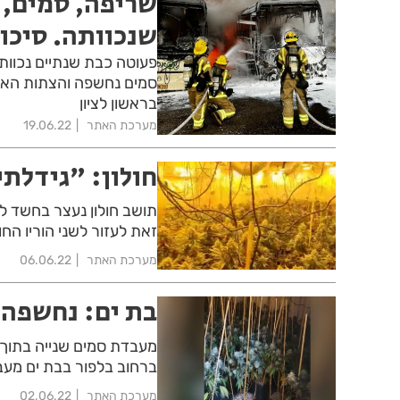
שריפה, סמים, 
שנכוותה. סיכו
פעוטה כבת שנתיים נכוות
סמים נחשפה והצתות האוטו
בראשון לציון
מערכת האתר
19.06.22
חולון: "גידלתי
תושב חולון נעצר בחשד
זאת לעזור לשני הוריו החו
מערכת האתר
06.06.22
בת ים: נחשפה 
מעבדת סמים שנייה בתוך
ברחוב בלפור בבת ים מע
מערכת האתר
02.06.22