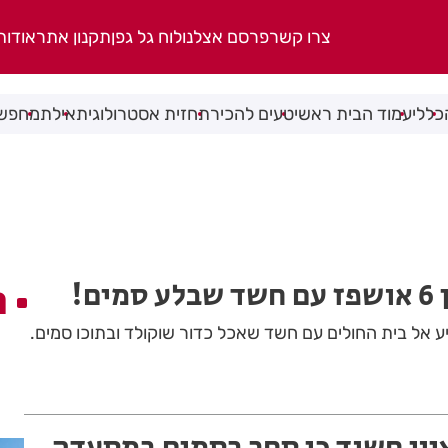
צרו קשר
פרסם אצלנו
לוח גל גפן
תקנון אתר
אודות
כללי
עמוד הבית ראשי
טעים להכיר
תחזית אסטרולוגית
אילת
מחפשי
ים!
ה
יון, הגיע אל בית החולים עם חשד שאכל כדור שוקולד ובתוכו סמים.
יון חשוד כי סחר בסמים במסעדה