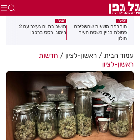
:21
18:48
18:55
את
הוחרמה משאית שהשליכה
תושב בת ים נעצר עם 2
יום
פסולת בניין בשטח העיר
רימוני רסס ברכבו
בלת
חולון
בעק
עמוד הבית
ראשון-לציון
חדשות
ראשון-לציון