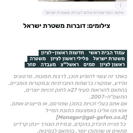
צילום: כסף שטרות צילום דוברות משטרת ישראל
צילומים: דוברות משטרת ישראל
עמוד הבית ראשי
חדשות ראשון-לציון
משטרת ישראל
פלילי ראשון לציון
משטרה
ראשון לציון
סמים
ראשל"צ
מעבדה
סחר
באתר זה עשוי להופיע תוכן, לרבות תמונות, סרטונים
ומידע, שמקורו ברשתות החברתיות ובמקורות פומביים,
בהתאם להוראות סעיף 27א לחוק זכויות יוצרים,
התשס"ח–2007.
אם אתם בעלי זכויות בתוכן שפורסם, או מייצגים אותם,
אנא פנו אלינו באמצעות כתובת המייל
[Manager@gal-gefen.co.il]
כל פנייה תיבדק בהקדם, ובמידת הצורך יינתן קרדיט
מתאים או שהתוכן יוסר, בהתאם לנסיבות.