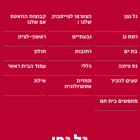
גל גפן
הצטרפו לפייסבוק
קבוצות הוואטס
שלנו :
אפ שלנו
רמת גן
גבעתיים
ראשון-לציון
בת ים
רחובות
חולון
נס ציונה
כללי
עמוד הבית ראשי
טעים להכיר
תחזית
אילת
אסטרולוגית
מחפשים בית חם