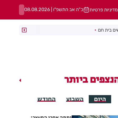
כ"ה אב התשפ"ו | 08.08.2026
מדיניות פרטיות
ם בית חם
נצפים ביותר
היום
השבוע
החודש
יממה אחרי המעצר: