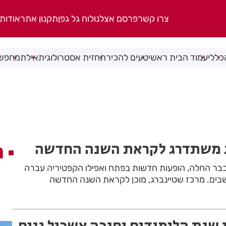
צרו קשר
פרסם אצלנו
לוח גל גפן
תקנון אתר
אודות
כללי
עמוד הבית ראשי
טעים להכיר
תחזית אסטרולוגית
אילת
מחפשי
ג משתדרג לקראת השנה החדשה
ה
בר החלה, הופעות חדשות בפתח ואפילו הקפטיריה עברה
בים. מרכז שטיינברג, מוכן לקראת השנה החדשה
 שנת הלימודים וחנכה אשכול גנים