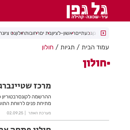
רמת גן
גבעתיים
ראשון-לציון
בת ים
רחובות
חולון
נס ציונה
עמוד הבית
תגיות
חולון
חולון
מרכז שטיינבר
ההרשמה לקונסרבטוריון כ
מתיחת פנים לרווחת התוש
מערכת האתר
02.09.25
חולון פתחה את