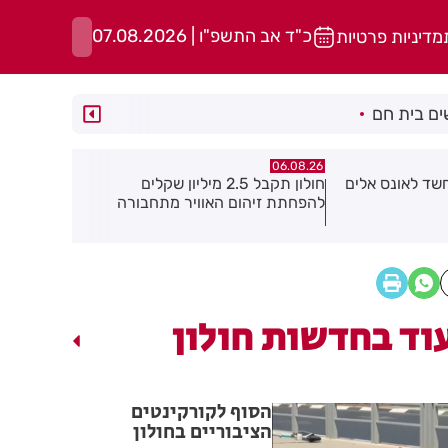
כ"ד אב התשפ"ו | 07.08.2026
מדיניות פרטיות
ם בית חם
06.08.26
06.08.26
2.5 מיליון שקלים
נעצר תושב מודיעין עילית בחשד
מקהלה אחת 
ר מתחבורה
שאיים על מפקד תחנת בני ברק–רמת
גן בקבוצת ווטסאפ
וד בחדשות חולון
הסוף לקורקינטים
הציבוריים בחולון