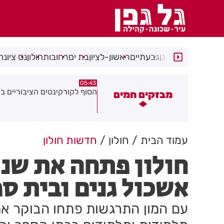
רמת גן
גבעתיים
ראשון-לציון
בת ים
רחובות
חולון
נס ציונה
00:32
05:43
סוף לקורקינטים הציבוריים בחולון
בשורה ענקית לבעלי העסקים
מבזקים חמים
והתושבים בעיר!
עמוד הבית
חולון
חדשות חולון
חולון פתחה את שנת
אשכול גנים ובית ס