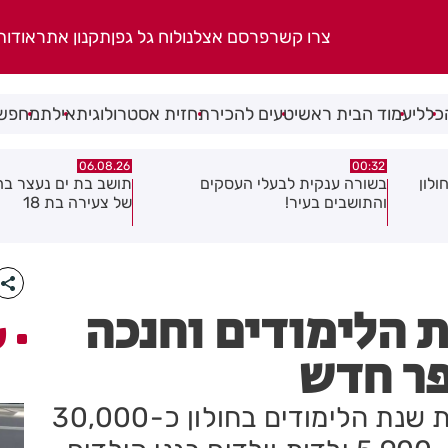
צרו קשר
פרסם אצלנו
לוח גל גפן
תקנון אתר
אודות
כללי
עמוד הבית ראשי
טעים להכיר
תחזית אסטרולוגית
אילת
מחפשי
06.08.26
06.08.26
תושב בת ים נעצר בחשד לאונס אלים
חולון תקבל 
של צעירה בת 18
להפחתת זיהום האווי
 הלימודים וחנכה
ע
פר חדש
עם המון התרגשות פתחו הבוקר את שנת הלימודים בחולון כ-30,000