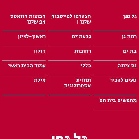
גל גפן
הצטרפו לפייסבוק
קבוצות הוואטס
שלנו :
אפ שלנו
רמת גן
גבעתיים
ראשון-לציון
בת ים
רחובות
חולון
נס ציונה
כללי
עמוד הבית ראשי
טעים להכיר
תחזית
אילת
אסטרולוגית
מחפשים בית חם