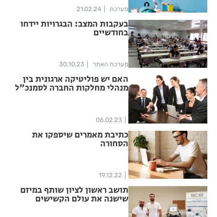
מערכת
21.02.24
בעקבות המצב: הבגרויות יידחו
בחודשיים
מערכת האתר
30.10.23
האם יש פוליטיקה ארגונית בין
מנהלי מחלקות החברה לסמנכ"ל
הכספים באישור התקציב?
06.02.23
כתיבת מאמרים שיספקו את
הסחורה
19.12.22
תושב ראשון לציון שותף במיזם
שישנה את עולם הקשישים