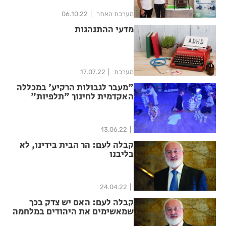
מערכת האתר
06.10.22
מדעי ההתנהגות
מערכת
17.07.22
"מעבר לגבולות הרקיע' במכללה
האקדמית לחינוך "תלפיות"
13.06.22
קבלה לעם: הר הבית בידינו, לא
בליבנו
24.04.22
קבלה לעם: האם יש צדק בכך
שמאשימים את היהודים במלחמה
באוקראינה?