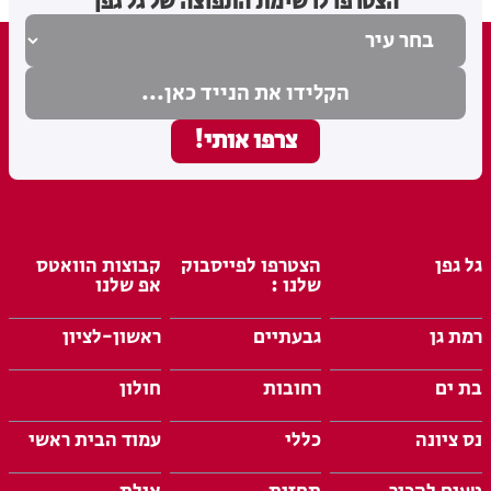
הצטרפו לרשימת התפוצה של גל גפן
גל גפן
הצטרפו לפייסבוק
קבוצות הוואטס
שלנו :
אפ שלנו
רמת גן
גבעתיים
ראשון-לציון
בת ים
רחובות
חולון
נס ציונה
כללי
עמוד הבית ראשי