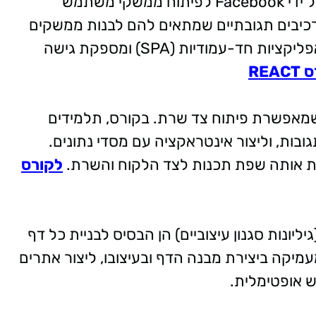
React היא ספריית JavaScript שנוצרה על ידי Facebook לפיתוח ממשקי משתמש
 רכיבים תגובתיים שמתאים להם לבנות ממשקים
משתמש מורכבים. React מסייעת ביצירת אפליקציות חד-עמודיות (SPA) ומספקת גישה
REA
Node היא סביבת ריצה ל-JavaScript שמאפשרת פיתוח צד שרת. בקורס, תלמידים
ובות, וליצור אינטראקציה עם מסדי נתונים.
לקורס
HT (שפת הסימון לעיצוב התוכן) ו-CSS (גיליונות סגנון עיצוביים) הן הבסיס לבניית כל דף
מיקה ביצירת מבנה הדף ובעיצובו, ליצור אתרים
ש אופטימלית.