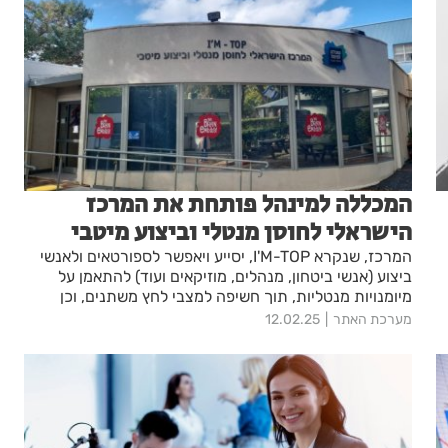
המכללה למינהל פותחת את המרכז
הישראלי לחוסן מנטלי וביצוע מיטבי
המרכז, שנקרא I'M-TOP, יסייע ויאפשר לספורטאים ולאנשי
ביצוע (אנשי ביטחון, מנהלים, מוזיקאים ועוד) להתאמן על
מיומנויות מנטליות, תוך חשיפה למצבי לחץ משתנים, וכן
יכשיר אנשי מקצוע בתחום. סטודנטים לתואר שני
מערכת האתר
12.02.25
בפסיכולוגיה של הספורט יטפלו במסגרת המרכז במגוון
אוכלוסיות במכללה למנהל.