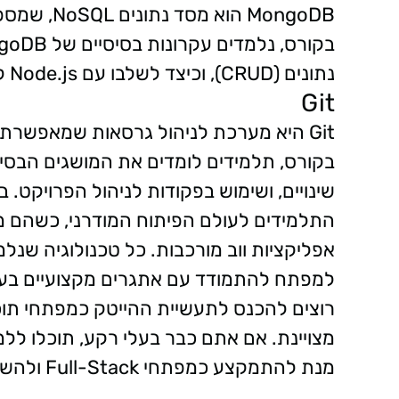
נתונים (CRUD), וכיצד לשלבו עם Node.js ליצירת אפליקציות מלאות.
Git
Git היא מערכת לניהול גרסאות שמאפשרת 
התלמידים לעולם הפיתוח המודרני, כשהם מצו
אפליקציות ווב מורכבות. כל טכנולוגיה ש
למפתח להתמודד עם אתגרים מקצועיים בע
מצויינת. אם אתם כבר בעלי רקע, תוכלו לל
מנת להתמקצע כמפתחי Full-Stack ולהשתלב בתעשייה. **תוכן ממומן**