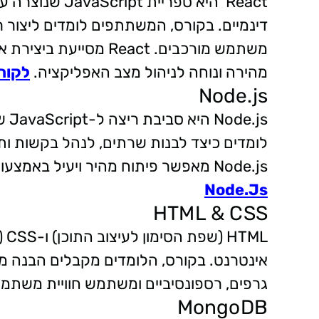
דינמיים. בקורס, המשתתפים לומדים ליצור
מהירה ונוחה לניהול מצב האפליקציה.
לקורס CT
Node.js
.js
לומדים כיצד לבנות שרתים, לנהל בקשות ותג
Node.js מאפשר פיתוח מהיר ויעיל באמצעות אותה שפת תכנות לצד הלקוח והשרת.
Node.Js
HTML & CSS
ML
אינטרנט. בקורס, הלומדים מקבלים הבנה מע
גרפים, רספונסיביים ומשתמש חוויית משתמ
MongoDB