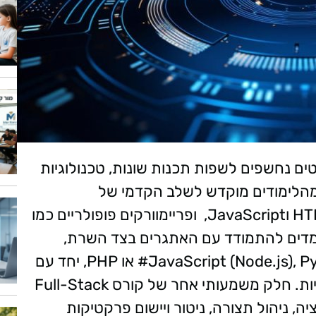
ים נחשפים לשפות תכנות שונות, טכנולוגיות
 מהלימודים מוקדש לשלב הקדמי של
האפליקציות, תוך לימוד שפות כמו HTML, CSS וJavaScript, ופריימוורקים פופולריים כמו
טודנטים לומדים להתמודד עם האתגרים בצד השרת,
באמצעות שפות תכנות כמו JavaScript (Node.js), Python, Java, C# או PHP, יחד עם
מסדי נתונים וטכנולוגיות Back-End רלוונטיות. חלק משמעותי אחר של קורס Full-Stack
, ניהול תצורה, ניטור ויישום פרקטיקות