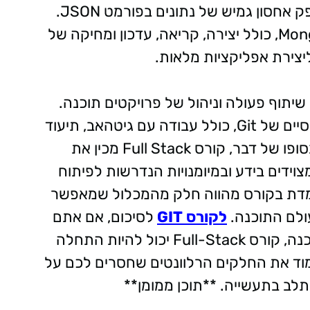
MongoDB הוא מסד נתונים NoSQL, שמספק אחסון גמיש של נתונים בפורמט JSON.
בקורס, נלמדים עקרונות בסיסיים של MongoDB, כולל יצירה, קריאה, עדכון ומחיקה של
שיתוף פעולה וניהול של פרויקטים תוכנה.
בקורס, תלמידים לומדים את המושגים הבסיסיים של Git, כולל עבודה עם גיטהאב, תיעוד
שינויים, ושימוש בפקודות לניהול הפרויקט. בסופו של דבר, קורס Full Stack מכין את
ידים בידע ובמיומנויות הנדרשות לפיתוח
נלמדת בקורס מהווה חלק מהמכלול שמאפשר
ולם התוכנה.
לקורס GIT
לסיכום, אם אתם
רוצים להכנס לתעשיית ההייטק כמפתחי תוכנה, קורס Full-Stack יכול להיות התחלה
מוד את החלקים הרלוונטים שחסרים לכם על