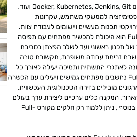
DevOps. תוכנות וכלי עבודה מרכזיים כוללים Docker, Kubernetes, Jenkins, Git ועוד.
ופטימיזציה לממשקי משתמש, עקרונות
ויקטי תכנות מעשיים ויישומים לעבודת צוות.
אחד היתרונות המרכזיים של קורס Full-Stack הוא היכולת להכשיר מפתחים עם תפיסה
של תכנון ראשוני ועד לשלב הפצתן בסביבת
שרת זרימת עבודה משופרת, תקשורת טובה
כונה לאתגרי התשתית ותמיכה יעילה לאורך כל
מחזור חיי האפליקציה. בוגרי קורס Full-Stack נחשבים מפתחים גמישים ויעילים עם הכשרה
ונים מובילים בזירה הטכנולוגית העכשווית.
וך, המקנה כלים ערכיים ליצירת ערך בעולם
האפליקציות האינטרנטיות המורכב והדינמי. בנוסף , ניתן ללמוד רק חלקים מקורס Full-