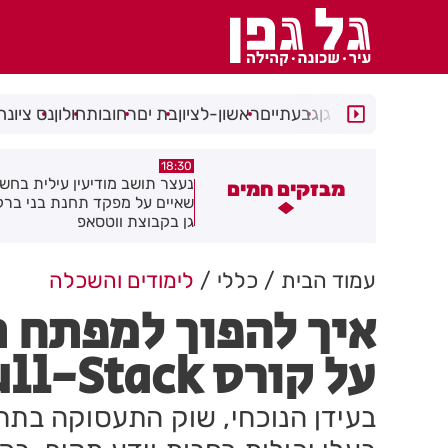
רמת גן
גבעתיים
ראשון-לציון
בת ים
רחובות
חולון
נס ציונה
17:49
18:30
עצר תושב מודיעין עילית בחשד
מקהלה אחת לכולם בראשון לציו
מבזקים חמים
איים על מפקד תחנת בני ברק–רמת
ן בקבוצת ווטסאפ
עמוד הבית
כללי
לימודים והשכלה
איך להפוך למפתח 
על קורס Full-Stack
בעידן הנוכחי, שוק התעסוקה בתח