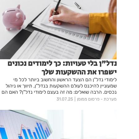
נדל"ן בלי טעויות: כך לימודים נכונים
ישפרו את ההשקעות שלך
לימודי נדל"ן הם הצעד הראשון והחשוב ביותר לכל מי
שמעוניין להיכנס לעולם ההשקעות בנדל"ן, תיווך או ניהול
נכסים. הרבה שואלים: מה זה בעצם לימודי נדל"ן? האם הם
חובה בשביל להצליח בתחום? ואיך לבחור מסלול לימודים
מערכת - פרסום ממומן
31.07.25
שמתאים למטרות האישיות?