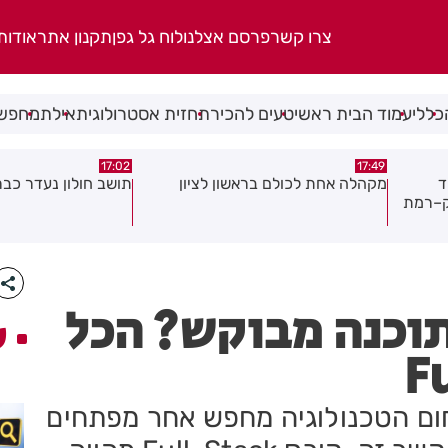
צרו קשר
פרסם אצלנו
לוח גל גפן
תקנון אתר
אודות
כללי
עמוד הבית ראשי
טעים להכיר
תחזית אסטרולוגית
אילת
מחפשי
15:21
17:02
ן
תושב חולון נעדר כבר שבועיים
"הרצל שמח בחמישי":
יוצאת ביוזמה חדשה 
במרכז העיר
תוכנה מבוקש? הכל
ע
ום הטכנולוגיה מחפש אחר מפתחים