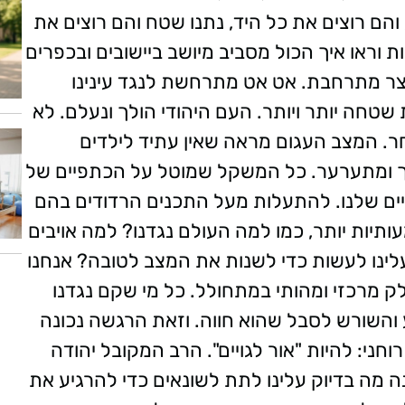
הם רוצים את כל היד, נתנו שטח והם רוצים את
 וראו איך הכול מסביב מיושב ביישובים ובכפרים
חצר מתרחבת. אט אט מתרחשת לנגד עינינו
שטחה יותר ויותר. העם היהודי הולך ונעלם. לא
חר. המצב העגום מראה שאין עתיד לילדים
לך ומתערער. כל המשקל שמוטל על הכתפיים של
יים שלנו. להתעלות מעל התכנים הרדודים בהם
יות יותר, כמו למה העולם נגדנו? למה אויבים
עלינו לעשות כדי לשנות את המצב לטובה? אנחנו
לק מרכזי ומהותי במתחולל. כל מי שקם נגדנו
השורש לסבל שהוא חווה. וזאת הרגשה נכונה
חני: להיות "אור לגויים". הרב המקובל יהודה
ה מה בדיוק עלינו לתת לשונאים כדי להרגיע את