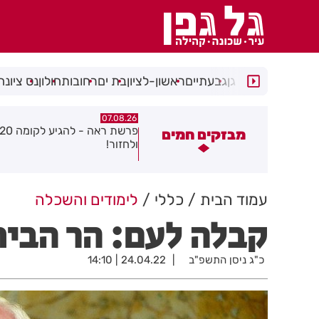
רמת גן
גבעתיים
ראשון-לציון
בת ים
רחובות
חולון
נס ציונה
07.08.26
07.08.26
פרשת ראה - להגיע לקומה 20
פצוע בהתהפכות רכב בכניסה ל
מבזקים חמים
לחזור!
התעשייה בחולון
עמוד הבית
כללי
לימודים והשכלה
קבלה לעם: הר הבית 
כ"ג ניסן התשפ"ב
24.04.22 | 14:10