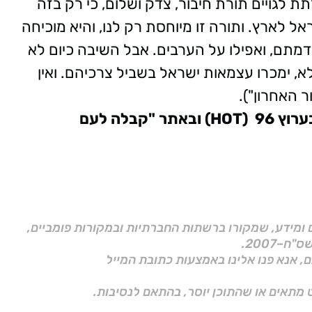
 לגויים תורת חיבור, צדק ושלום, כי רק בזה
ל לארץ. ותורה זו מיוחסת רק לנו, והיא מוכיחה
מתם, ואפילו על הערבים. אבל השיבה כיום לא
א, ימכרו עצמאות ישראל בשביל צרכיהם. ואין
דור האחרון").
וץ 96
(HOT)
ובאתר "קבלה לעם
ם ומידע, שמקורו ברשתות החברתיות ובמקורות פומביים,
ם, אנא פנו אלינו באמצעות כתובת המייל
 מתאים או שהתוכן יוסר, בהתאם לנסיבות.