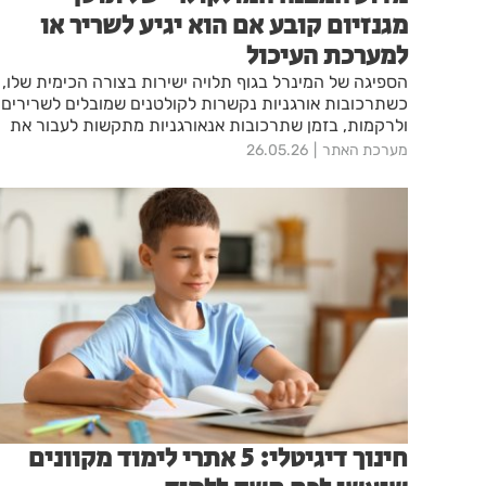
מגנזיום קובע אם הוא יגיע לשריר או
למערכת העיכול
הספיגה של המינרל בגוף תלויה ישירות בצורה הכימית שלו,
כשתרכובות אורגניות נקשרות לקולטנים שמובלים לשרירים
ולרקמות, בזמן שתרכובות אנאורגניות מתקשות לעבור את
מחסום המעי ומפעילות אפקט משלשל במערכת
מערכת האתר
26.05.26
העיכול. בחירת מגנזיום תוסף תזונה מתאים חשובה מאוד
להשגת היעד הביולוגי הרצוי ואם היו לכם שאלות לגבי לקיחת
התוסף, אנחנו בחברת מדיטק הכנו לכם מדריך קצר ומדויק
שמסביר את כל מה שצריך לדעת על הספיגה שלו בגוף.
חינוך דיגיטלי: 5 אתרי לימוד מקוונים