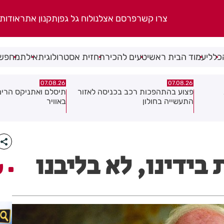
צרו קשר
פרסם אצלנו
לוח גל גפן
תקנון אתר
אודות
כללי
עמוד הבית ראשי
טעים להכיר
תחזית אסטרולוגית
אילת
מחפשי
07.08.26
07.08.26
אזור
תיסלם ואתניקס הרימו את חולון
פצוע בתאונת אופנוע 
באוויר
בידינו, לא בליבנו
ע