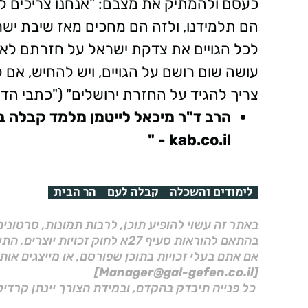
כעסם ולהמתיק את מצבם: "אנחנו צריכים לתת
הם תלמידנו, ולזה הם מחכים מאז שיבת ישרא
לכל הגויים את צדקת ישראל על חזרתם לאד
עושה שום רושם על הגויים, ויש להחיש, אם ל
צריך להגיד על החזרת ירושלים" ("כתבי ה
הרב ד"ר מיכאל לייטמן מלמד קבלה בער
kab.co.il - "
לימודים והשכלה
קבלה לעם
הר הבית
באתר זה עשוי להופיע תוכן, לרבות תמונות, סרטוני
בהתאם להוראות סעיף 27א לחוק זכויות יוצרים, התשס"ח–2007.
אם אתם בעלי זכויות בתוכן שפורסם, או מייצגים אות
[Manager@gal-gefen.co.il]
כל פנייה תיבדק בהקדם, ובמידת הצורך יינתן קרדיט