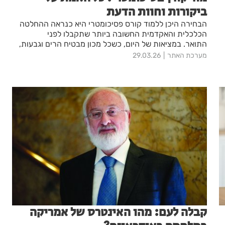
ביקורות וחוות הדעת
הבחירה היכן ללמוד קורס פסיכומטרי היא כנראה ההחלטה
הכלכלית והאקדמית החשובה ביותר שתקבלו לפני
התואר. במציאות של היום, כשכל מכון מבטיח הרים וגבעות,
חשוב להבין מי באמת מספק תוצאות בשטח. בחיפוש מהיר
מערכת האתר
29.03.26
בגוגל על "מור קורן", "מור קורן פסיכומטרי" או "מור קורן חוות
דעת", עולה תמונה חד משמעית: לא מדובר בעוד מכון
פסיכומטרי, אלא בשיטת לימוד ייחודית ששינתה את כללי
המשחק בישראל
קבלה לעם: מהו האינטרס של אמריקה