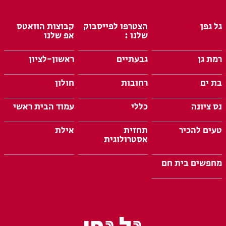
גל גפן
הצטרפו לפייסבוק
קבוצות הוואטס
שלנו :
אפ שלנו
רמת גן
גבעתיים
ראשון-לציון
בת ים
רחובות
חולון
נס ציונה
כללי
עמוד הבית ראשי
טעים להכיר
תחזית
אילת
אסטרולוגית
מחפשים בית חם