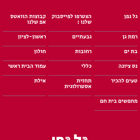
גל גפן
הצטרפו לפייסבוק
קבוצות הוואטס
שלנו :
אפ שלנו
רמת גן
גבעתיים
ראשון-לציון
בת ים
רחובות
חולון
נס ציונה
כללי
עמוד הבית ראשי
טעים להכיר
תחזית
אילת
אסטרולוגית
מחפשים בית חם