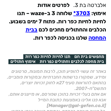
אלברטה בת 3.
לפרטים אודות
אימוץ
:
3703*
שלוחה 3
ב
-waze – תנו
לחיות לחיות כפר רות. פתוח 7 ימים בשבוע.
הכלבים והחתולים מחכים לכם
בבית
המחסה
שלנו בכניסה לכפר רות.
מחפשים בית חם
תנו לחיות לחיות כפר רות
בית מחסה לכלבים וחתולים כפר רות
אימוץ חתולים
באתר זה עשוי להופיע תוכן, לרבות תמונות, סרטונים
ומידע, שמקורו ברשתות החברתיות ובמקורות פומביים,
בהתאם להוראות סעיף 27א לחוק זכויות יוצרים,
התשס"ח–2007.
אם אתם בעלי זכויות בתוכן שפורסם, או מייצגים אותם,
אנא פנו אלינו באמצעות כתובת המייל
[Manager@gal-gefen.co.il]