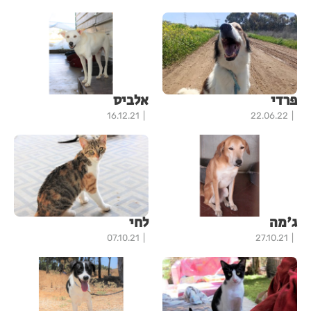
פרדי
אלביס
16.12.21
22.06.22
ג'מה
לחי
07.10.21
27.10.21