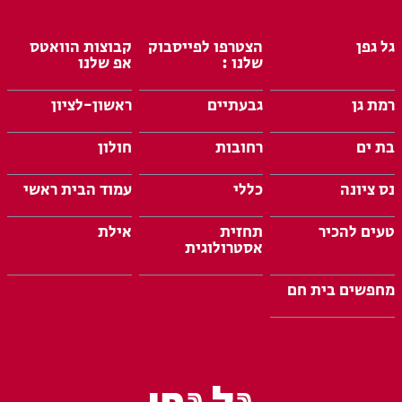
גל גפן
הצטרפו לפייסבוק
קבוצות הוואטס
שלנו :
אפ שלנו
רמת גן
גבעתיים
ראשון-לציון
בת ים
רחובות
חולון
נס ציונה
כללי
עמוד הבית ראשי
טעים להכיר
תחזית
אילת
אסטרולוגית
מחפשים בית חם