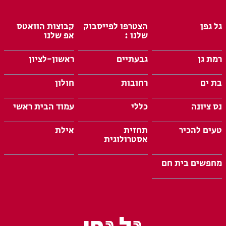
גל גפן
הצטרפו לפייסבוק
קבוצות הוואטס
שלנו :
אפ שלנו
רמת גן
גבעתיים
ראשון-לציון
בת ים
רחובות
חולון
נס ציונה
כללי
עמוד הבית ראשי
טעים להכיר
תחזית
אילת
אסטרולוגית
מחפשים בית חם