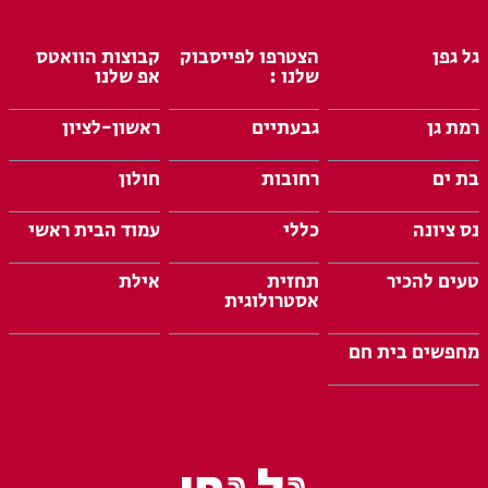
גל גפן
הצטרפו לפייסבוק
קבוצות הוואטס
שלנו :
אפ שלנו
רמת גן
גבעתיים
ראשון-לציון
בת ים
רחובות
חולון
נס ציונה
כללי
עמוד הבית ראשי
טעים להכיר
תחזית
אילת
אסטרולוגית
מחפשים בית חם