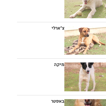
צ'ארלי
מיקה
באסטר