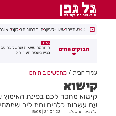
רמת גן
גבעתיים
ראשון-לציון
בת ים
רחובות
חולון
נס ציונה
18:48
18:55
וחרמה משאית שהשליכה פסולת
תושב בת ים נעצר עם
מבזקים חמים
ניין בשטח העיר חולון
ברכבו
עמוד הבית
מחפשים בית חם
קישוא
קישוא מחכה לכם בפינת האימוץ של
עם עשרות כלבים וחתולים שממתינ
כ"ג ניסן התשפ"ב
24.04.22 | 15:03