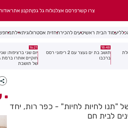
צרו קשר
פרסם אצלנו
לוח גל גפן
תקנון אתר
אודות
כללי
עמוד הבית ראשי
טעים להכיר
תחזית אסטרולוגית
אילת
מחפשי
15:04
16:21
 2 רימוני רסס
יום שני ברציפות: שני שוהים בלתי
צעיר נפצע בתאונת א
חוקיים אותרו ברמת גן בעקבות דיווח
לראשון לציון
של תושבת
ע
 "תנו לחיות לחיות" - כפר רות, יחד
ים לבית חם