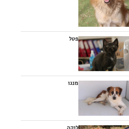
פטל
מנגו
לוקה