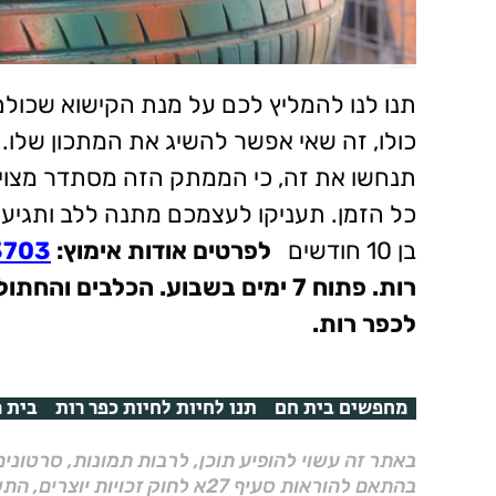
תנו לנו להמליץ לכם על מנת הקישוא שכולם
כולו, זה שאי אפשר להשיג את המתכון שלו. 
תנחשו את זה, כי הממתק הזה מסתדר מצויין 
כל הזמן. תעניקו לעצמכם מתנה ללב ותגיעו
בן 10 חודשים
לפרטים אודות אימוץ
:
703*
רות. פתוח 7 ימים בשבוע.
הכלבים והחתול
לכפר רות.
מחפשים בית חם
תנו לחיות לחיות כפר רות
בית מ
באתר זה עשוי להופיע תוכן, לרבות תמונות, סרטוני
בהתאם להוראות סעיף 27א לחוק זכויות יוצרים, התשס"ח–2007.