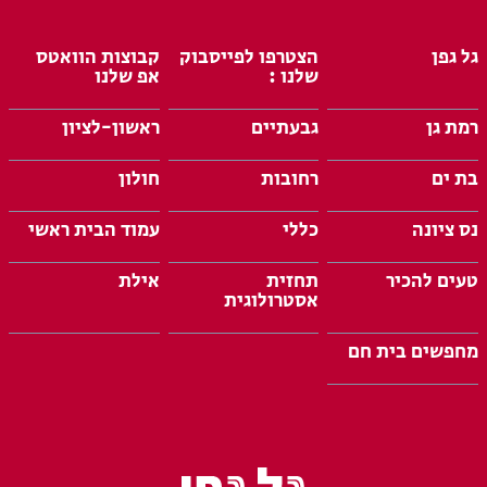
גל גפן
הצטרפו לפייסבוק
קבוצות הוואטס
שלנו :
אפ שלנו
רמת גן
גבעתיים
ראשון-לציון
בת ים
רחובות
חולון
נס ציונה
כללי
עמוד הבית ראשי
טעים להכיר
תחזית
אילת
אסטרולוגית
מחפשים בית חם