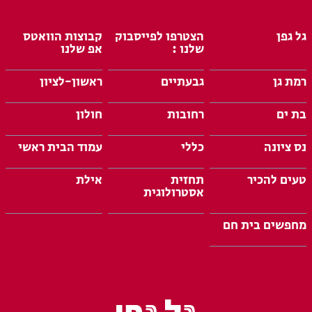
גל גפן
הצטרפו לפייסבוק
קבוצות הוואטס
שלנו :
אפ שלנו
רמת גן
גבעתיים
ראשון-לציון
בת ים
רחובות
חולון
נס ציונה
כללי
עמוד הבית ראשי
טעים להכיר
תחזית
אילת
אסטרולוגית
מחפשים בית חם