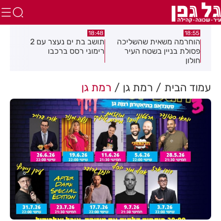
:21
18:48
18:55
את
הוחרמה משאית שהשליכה
תושב בת ים נעצר עם 2
יום
פסולת בניין בשטח העיר
רימוני רסס ברכבו
בלת
חולון
בעק
עמוד הבית
רמת גן
רמת גן