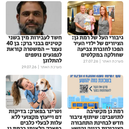
גיבורי העל של רמת גן:
חשד לעבירות מין בשני
הציורים של ילדי העיר
קטינים בבני ברק: בן 40
הפכו לחוברת צביעה
נעצר – המשטרה קוראת
שחולקה במקלטים
לנפגעים נוספים
להתלונן
מערכת האתר
27.07.26
מערכת האתר
29.07.26
רמת גן מקשיבה
וטרינר בפארק: בדיקות
לתושבים: שיתוף ציבור
דם וייעוץ מקצועי ללא
חדש לבחינת התחבורה
עלות לבעלי כלבים
הציבורית בנווה יהושע
בפארק הלאומי ברמת גן