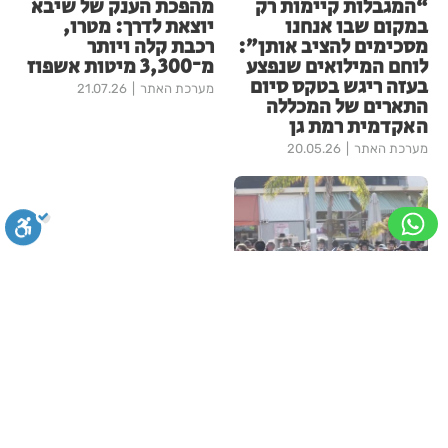
“המגבלות קיימות רק
מהפכת הענק של שיבא
במקום שבו אנחנו
יוצאת לדרך: מטרו,
מסכימים להציב אותן”:
רכבת קלה ויותר
לוחם המילואים שנפצע
מ־3,300 מיטות אשפוז
בעזה ריגש בטקס סיום
מערכת האתר
21.07.26
התארים של המכללה
האקדמית רמת גן
מערכת האתר
20.05.26
הפגנות הפלג הירושלמי
סגירה
ביטול הבהובים
מונוכרום
ספיה
צפויות אחר הצהריים:
עומסי תנועה וחסימות
במרכז הארץ
ניגודיות גבוהה
שחור צהוב
היפוך צבעים
הדגשת כותרות
מערכת האתר
31.05.26
עוד ברמת גן