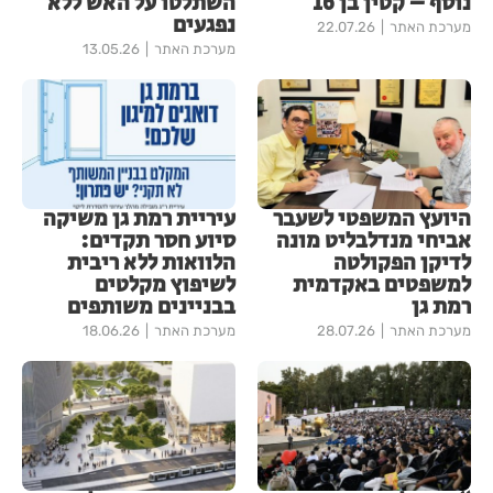
נוסף – קטין בן 16
השתלטו על האש ללא
נפגעים
מערכת האתר
22.07.26
מערכת האתר
13.05.26
היועץ המשפטי לשעבר
עיריית רמת גן משיקה
אביחי מנדלבליט מונה
סיוע חסר תקדים:
לדיקן הפקולטה
הלוואות ללא ריבית
למשפטים באקדמית
לשיפוץ מקלטים
רמת גן
בבניינים משותפים
מערכת האתר
28.07.26
מערכת האתר
18.06.26