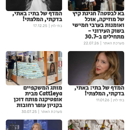
בא לבסטה? חגיגת קיץ
המדף של בתי: באתי,
של מוזיקה, אוכל
בדקתי, המלצתי!
ואומנות בערבי חמישי
בתי לוין
17.12.25
בשוק העירוני -
מתחילים ב-30.7
מערכת האתר
22.07.26
המדף של בתי: באתי,
מותג המשקפיים
בדקתי, המלצתי!
Cattleya מבית
אופטיקנה פותח דוכן
בתי לוין
11.01.26
בקניון עופר רחובות
מערכת האתר
30.07.25