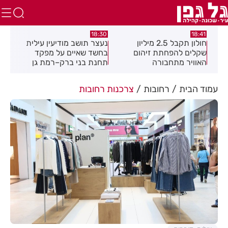
:49
18:30
18:41
חולון תקבל 2.5 מיליון
נעצר תושב מודיעין עילית
מקה
ת
שקלים להפחתת זיהום
בחשד שאיים על מפקד
לציו
האוויר מתחבורה
תחנת בני ברק–רמת גן
בקבוצת ווטסאפ
עמוד הבית
רחובות
צרכנות רחובות