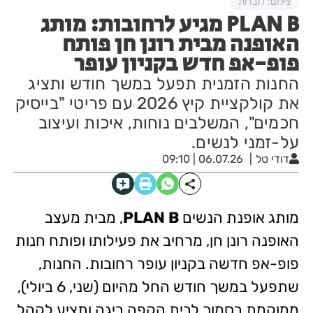
צילום: דוברות
PLAN B מגיע לרחובות: מותג
האופנה מבית רונן חן פותח
פופ-אפ חדש בקניון עופר
החנות הזמנית תפעל במשך חודש ותציג
את קולקציית קיץ 2026 עם פריטי "בייסיק
חכמים", המשלבים נוחות, איכות ועיצוב
על-זמני לנשים.
דודי טל
06.07.26 | 09:10
מותג אופנת הנשים
PLAN B
, מבית מעצב
האופנה רונן חן, מרחיב את פעילותו ופותח חנות
פופ-אפ חדשה בקניון עופר רחובות. החנות,
שתפעל במשך חודש החל מהיום (שני, 6 ביולי),
ממוקמת בסמוך לבית הקפה ביגה ותציע לקהל