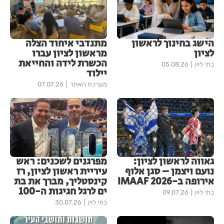
הישג בחינוך לראשון
מתנדבי איחוד הצלה
לציון
מראשון לציון עברו
הכשרת לידה והחייאת
בתי לוין
05.08.26
יילוד
מערכת האתר
07.07.26
גאווה לראשון לציון:
מפרגנים לשכנים: ראש
נועם ויצמן – סגן אלוף
עיריית ראשון לציון, רז
אירופה ב-IMAAF 2026
קינסטליך, מברך את בת
ים לרגל חגיגות ה-100
בתי לוין
09.07.26
בתי לוין
30.07.26