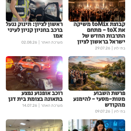
קבוצת toMix משיקה
ראשון לציון: תינוק ננעל
את toX - מתחם
ברכב בחניון קניון לעיני
התרבות החדש של
אמו
ישראל בראשון לציון
מערכת האתר
02.08.26
בתי לוין
29.07.26
פרשת השבוע
רוכב אופנוע נפצע
מטות-מסעי - להימנע
בתאונה בצומת בית דגן
מהקודש
מערכת האתר
14.07.26
בתי לוין
09.07.26