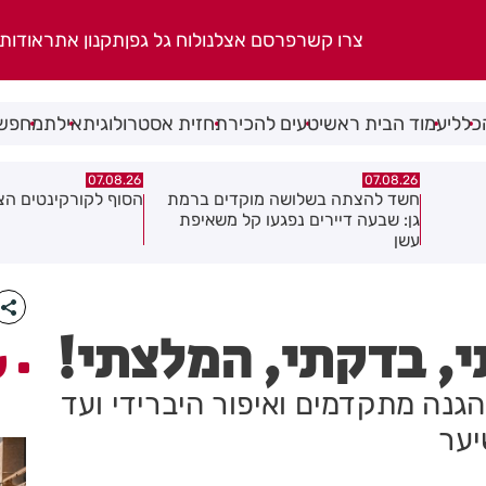
צרו קשר
פרסם אצלנו
לוח גל גפן
תקנון אתר
אודות
כללי
עמוד הבית ראשי
טעים להכיר
תחזית אסטרולוגית
אילת
מחפשי
07.08.26
07.08.26
ברמת
הסוף לקורקינטים הציבוריים בחולון
בשורה ענקית לבעלי
יפת
והתושבים בעיר!
, בדקתי, המלצתי!
ע
גנה מתקדמים ואיפור היברידי ועד
יער