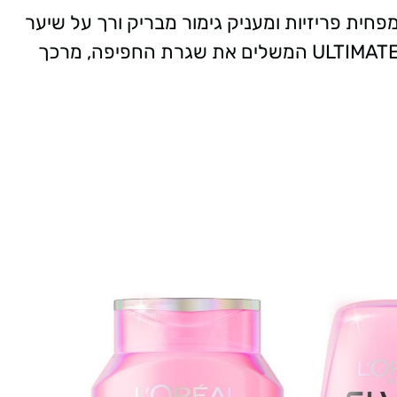
ית פריזיות ומעניק גימור מבריק ורך על שיער
רטוב או יבש במהלך היום, לצד מרכך שיער ULTIMATE המשלים את שגרת החפיפה, מרכך