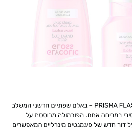
מותג הביוטי Giorgio Armani משיק את PRISMA FLASH – באלם שפתיים חדשני המשלב
נסיבי במריחה אחת. הפורמולה מבוססת על
ל דור חדש של פיגמנטים מינרליים המאפשרים