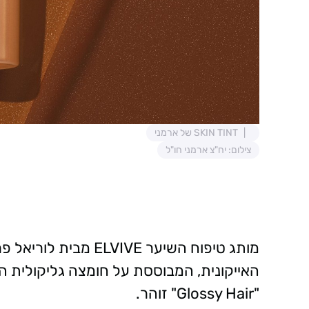
SKIN TINT של ארמני
צילום: יח"צ ארמני חו"ל
מותג טיפוח השיער ELVIVE מבית לוריאל פריז מרחיב את סדרת "
האייקונית, המבוססת על חומצה גליקולית
"Glossy Hair" זוהר.