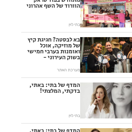
מתחדש בפוד טראק
הוורוד של השף אהרוני
בתי לוין
בא לבסטה? חגיגת קיץ
של מוזיקה, אוכל
ואומנות בערבי חמישי
בשוק העירוני -
מתחילים ב-30.7
מערכת האתר
המדף של בתי: באתי,
בדקתי, המלצתי!
בתי לוין
המדף של בתי: באתי,