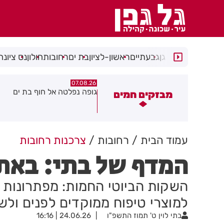
רמת גן
גבעתיים
ראשון-לציון
בת ים
רחובות
חולון
נס ציונה
07.08.26
07.08.26
ופה נפלטה אל חוף בת ים
חשד להצתה בשלושה מוקדים 
מבזקים חמים
גן: שבעה דיירים נפגעו קל משא
עשן
עמוד הבית
רחובות
צרכנות רחובות
המדף של בתי: באתי
השקות הביוטי החמות: מפתרונות ה
למוצרי טיפוח ממוקדים לפנים ולש
בתי לוין
ט' תמוז התשפ"ו
24.06.26 | 16:16