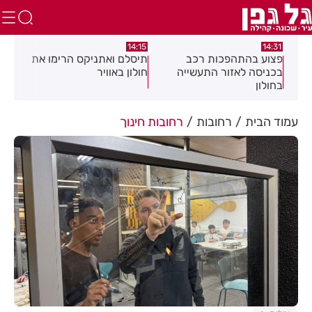
:05
14:15
14:31
מה
פצוע בהתהפכות רכב
תיסלם ואתניקס הרימו את
פצו
בכניסה לאזור התעשייה
חולון באוויר
חול
בחולון
עמוד הבית
רחובות
רחובות חינוך