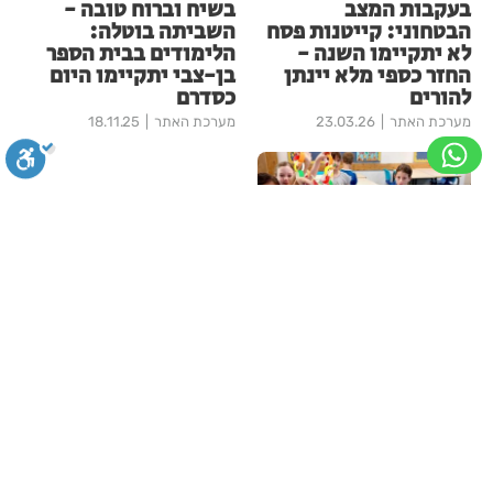
בעקבות המצב
בשיח וברוח טובה -
הבטחוני: קייטנות פסח
השביתה בוטלה:
לא יתקיימו השנה -
הלימודים בבית הספר
החזר כספי מלא יינתן
בן-צבי יתקיימו היום
להורים
כסדרם
מערכת האתר
23.03.26
מערכת האתר
18.11.25
סגירה
ביטול הבהובים
מונוכרום
ספיה
"סוכות ירוקות
ברחובות": חגיגה
קהילתית ומקיימת לכל
ניגודיות גבוהה
שחור צהוב
היפוך צבעים
הדגשת כותרות
המשפחה
מערכת
25.09.25
עוד ברחובות חינוך
הדגשת קישורים
תיאור קבוע
גופן קריא
הגדלת גופן
"קאמפ בהדרים": לראשונה