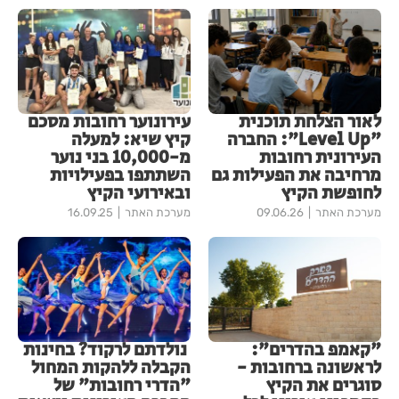
לאור הצלחת תוכנית
עירונוער רחובות מסכם
"Level Up": החברה
קיץ שיא: למעלה
העירונית רחובות
מ-10,000 בני נוער
מרחיבה את הפעילות גם
השתתפו בפעילויות
לחופשת הקיץ
ובאירועי הקיץ
מערכת האתר
09.06.26
מערכת האתר
16.09.25
"קאמפ בהדרים":
נולדתם לרקוד? בחינות
לראשונה ברחובות -
הקבלה ללהקות המחול
סוגרים את הקיץ
"הדרי רחובות" של