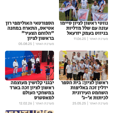
נווטי ראשון לציון סיימו
הספורטאי האולימפי רון
עונה עם שלל מדליות
אטיאס, התארח במחנה
בניווט בעמק יזרעאל
"הלוחם הצעיר"
בראשון לציון
מערכת האתר
11.06.25
מערכת האתר
05.08.25
ראשון לציון: בית הספר
יבגני קלושין מעוצמה
ידלין זכה באליפות
ראשון לציון זכה בארד
השחמט העירונית
במשחקי העולם
לכיתות א׳-ג׳
למאסטרס
מערכת האתר
25.05.25
מערכת האתר
12.02.26