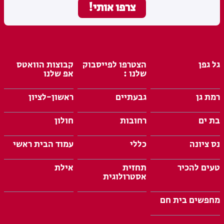
גל גפן
הצטרפו לפייסבוק
קבוצות הוואטס
שלנו :
אפ שלנו
רמת גן
גבעתיים
ראשון-לציון
בת ים
רחובות
חולון
נס ציונה
כללי
עמוד הבית ראשי
טעים להכיר
תחזית
אילת
אסטרולוגית
מחפשים בית חם