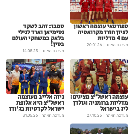
ספורטאי עוצמה ראשון
סמבו: זהב לשקד
לציון חזרו מקרואטיה
נסימיאן וארד לנילי
עם 4 מדליות
בלאק במשחקי העולם
בסין!
מערכת האתר
20.01.26
מערכת האתר
14.08.25
עוצמה ראשל"צ מציגים:
ניזה אלייב מעוצמה
מדליות ברומניה וגולדן
ראשל"צ היא אלופת
ליג בישראל
ישראל לקדטיות בג'ודו
מערכת האתר
27.10.25
מערכת האתר
31.05.26