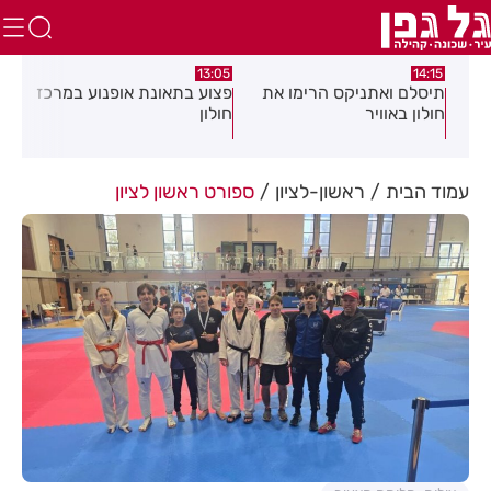
:58
13:05
14:15
תיסלם ואתניקס הרימו את
פצוע בתאונת אופנוע במרכז
גופ
חולון באוויר
חולון
עמוד הבית
ראשון-לציון
ספורט ראשון לציון