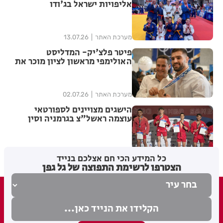
אליפויות ישראל בג'ודו
מערכת האתר
13.07.26
פיטר פלצ'יק- המדליסט
האולימפי מראשון לציון מוכר את
חליפת הג'ודו מפריז
מערכת האתר
02.07.26
הישגים מצויינים לספורטאי
עוצמה ראשל"צ בגרמניה וסין
מערכת האתר
30.06.26
כל המידע הכי חם אצלכם בנייד
הצטרפו לרשימת התפוצה של גל גפן