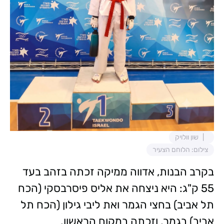
שון וולויק
צילום: הלוחם הצעיר
בקרב הבנות, אדווה ממיקה זכתה בזהב בעד
55 ק"ג: היא ניצחה את אליס פיסרבסקי (הכח
תל אביב) בחצי הגמר ואת ליבי גילון (הכח תל
אביב) בגמר, וזכתה במקום הראשון.