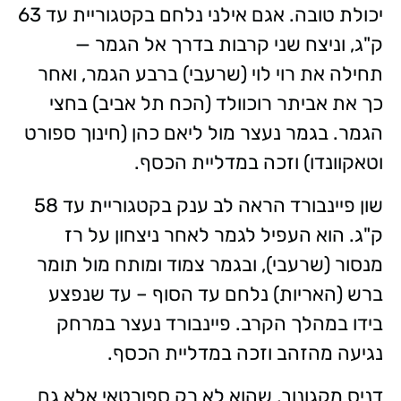
יכולת טובה. אגם אילני נלחם בקטגוריית עד 63
ק"ג, וניצח שני קרבות בדרך אל הגמר —
תחילה את רוי לוי (שרעבי) ברבע הגמר, ואחר
כך את אביתר רוכוולד (הכח תל אביב) בחצי
הגמר. בגמר נעצר מול ליאם כהן (חינוך ספורט
וטאקוונדו) וזכה במדליית הכסף.
שון פיינבורד הראה לב ענק בקטגוריית עד 58
ק"ג. הוא העפיל לגמר לאחר ניצחון על רז
מנסור (שרעבי), ובגמר צמוד ומותח מול תומר
ברש (האריות) נלחם עד הסוף – עד שנפצע
בידו במהלך הקרב. פיינבורד נעצר במרחק
נגיעה מהזהב וזכה במדליית הכסף.
דניס מקגונוב, שהוא לא רק ספורטאי אלא גם