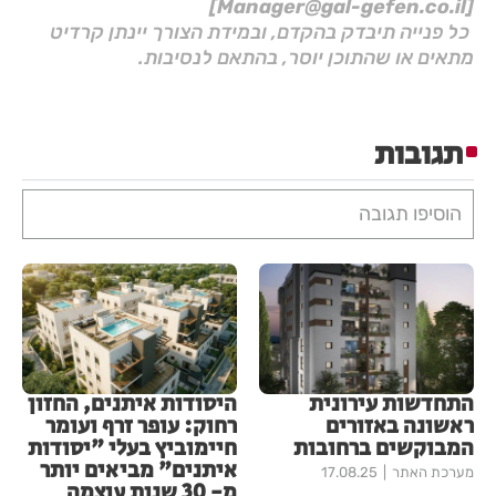
[Manager@gal-gefen.co.il]
כל פנייה תיבדק בהקדם, ובמידת הצורך יינתן קרדיט
מתאים או שהתוכן יוסר, בהתאם לנסיבות.
תגובות
הוסיפו תגובה
התחדשות עירונית
היסודות איתנים, החזון
ראשונה באזורים
רחוק: עופר זרף ועומר
המבוקשים ברחובות
חיימוביץ בעלי "יסודות
איתנים" מביאים יותר
מערכת האתר
17.08.25
מ- 30 שנות עוצמה