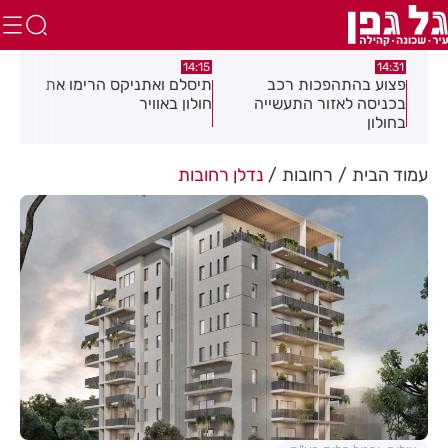
:05
14:15
14:31
מה
פצוע בהתהפכות רכב
תיסלם ואתניקס הרימו את
פצו
בכניסה לאזור התעשייה
חולון באוויר
חול
בחולון
עמוד הבית
רחובות
נדלן רחובות