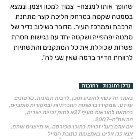
שהופך אותו למנצח- צמוד למכון ויצמן, ונמצא
בסמטה שקטה במרחק הליכה קצר מתחנת
הרכבת וממרכז העיר. מדובר בשילוב נדיר של
סמטה יפהפייה ושקטה יחד עם נגישות חסרת
פשרות שכוללת את כל המתקנים והתשתיות
לרווחת הדייר ברמה שאין שני לה".
נדלן רחובות
רחובות
באתר זה עשוי להופיע תוכן, לרבות תמונות, סרטונים
ומידע, שמקורו ברשתות החברתיות ובמקורות פומביים,
בהתאם להוראות סעיף 27א לחוק זכויות יוצרים,
התשס"ח–2007.
אם אתם בעלי זכויות בתוכן שפורסם, או מייצגים אותם,
אנא פנו אלינו באמצעות כתובת המייל