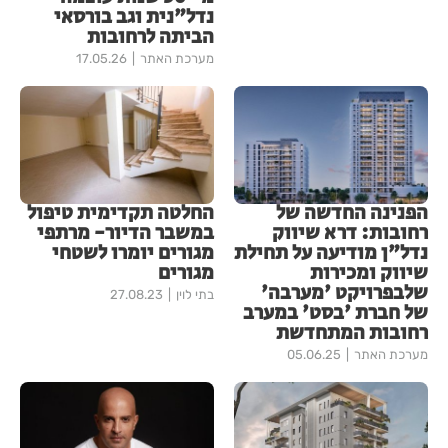
נדל"נית וגב בורסאי
הביתה לרחובות
מערכת האתר
17.05.26
הפנינה החדשה של
החלטה תקדימית טיפול
רחובות: דרא שיווק
במשבר הדיור- מרתפי
נדל"ן מודיעה על תחילת
מגורים יומרו לשטחי
שיווק ומכירות
מגורים
שלבפרויקט 'מערבה'
בתי לוין
27.08.23
של חברת 'בסט' במערב
רחובות המתחדשת
מערכת האתר
05.06.25