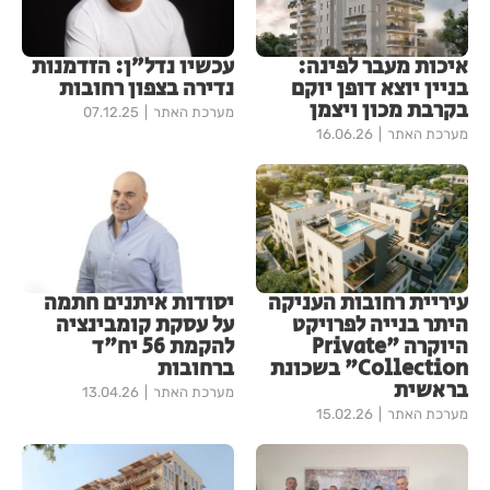
איכות מעבר לפינה:
עכשיו נדל״ן: הזדמנות
בניין יוצא דופן יוקם
נדירה בצפון רחובות
בקרבת מכון ויצמן
מערכת האתר
07.12.25
מערכת האתר
16.06.26
עיריית רחובות העניקה
יסודות איתנים חתמה
היתר בנייה לפרויקט
על עסקת קומבינציה
היוקרה "Private
להקמת 56 יח"ד
Collection" בשכונת
ברחובות
בראשית
מערכת האתר
13.04.26
מערכת האתר
15.02.26