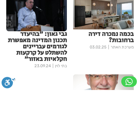
בכמה נמכרה דירה
גבי גאון: "בהיעדר
ברחובות?
תכנון המדינה מאפשרת
לגורמים עבריינים
מערכת האתר
03.02.25
להשתלט על קרקעות
חקלאיות באזור"
בתי לוין
23.09.24
סגירה
ביטול הבהובים
מונוכרום
ספיה
רחובות: גם שכונת נווה
מרמורק בדרך
להתחדשות
ניגודיות גבוהה
שחור צהוב
היפוך צבעים
הדגשת כותרות
08.06.22