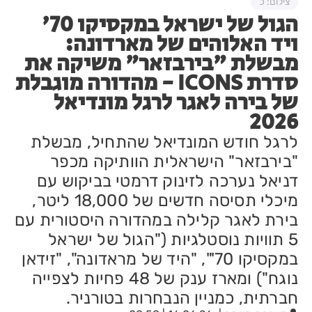
צילום: כ
הגול של ישראל במקסיקו 70'
ויד האלוהים של מארדונה:
מבשלת "בירבזאר" משיקה את
סדרת ICONS - מהדורה מוגבלת
של בירה לאגר לרגל מונדיאל
2026
לרגל חודש המונדיאל שהתחיל, מבשלת
"בירבזאר" הישראלית הוותיקה מכפר
דניאל נערכה לזינוק דרמטי בביקוש עם
מיכלי תסיסה חדשים של 18,000 ליטר,
בירת לאגר קלילה במהדורה היסטורית עם
5 תוויות נוסטלגיות ("הגול של ישראל
במקסיקו 70'", "היד של מראדונה", "זידאן
נוגח") ומארז ענק של 48 פחיות לצפייה
חברתית, כמניין הנבחרות בטורניר.