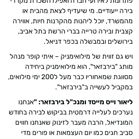
פתרונות לאירועי חברה ואפילו השכרת מקררי
בירה ייעודיים. מי שיעדיף לצאת מהבית או
מהמשרד, יוכל ליהנות מהקרנות חיות, אווירה
קצבית ובירה טרייה בברי הרשת בתל אביב,
בירושלים ובמבשלה בכפר דניאל.
ויש גם זווית של מילואימניק – איתי קופר מנהל
מותג "בירבזאר", הוא מילואימניק ביחידה
מסווגת שמאחוריו כבר מעל ל200 ימי מילואים,
במקביל לעשייה ב"בירבזאר".
ליאור וייס מייסד ומנכ"ל בירבזאר: "
אנחנו
נערכים לעלייה דרמטית בביקוש לבירה בחודש
המונדיאל, הרבה מעבר לזינוק שאנחנו חווים
סביב חגים כמו יום העצמאות או פורים מדי