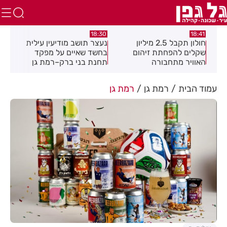
:49
18:30
18:41
חולון תקבל 2.5 מיליון
נעצר תושב מודיעין עילית
מקה
ת
שקלים להפחתת זיהום
בחשד שאיים על מפקד
לציו
האוויר מתחבורה
תחנת בני ברק–רמת גן
בקבוצת ווטסאפ
עמוד הבית
רמת גן
רמת גן