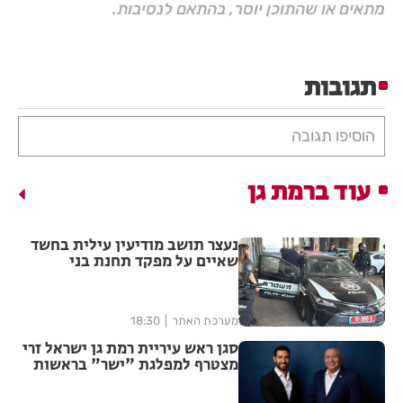
מתאים או שהתוכן יוסר, בהתאם לנסיבות.
תגובות
הוסיפו תגובה
עוד ברמת גן
נעצר תושב מודיעין עילית בחשד
שאיים על מפקד תחנת בני
ברק–רמת גן בקבוצת ווטסאפ
מערכת האתר
18:30
סגן ראש עיריית רמת גן ישראל זרי
מצטרף למפלגת "ישר" בראשות
גדי איזנקוט