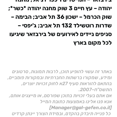
יהודה – עץ חיים 3 שוק מחנה יהודה *כשר*;
שוק הכרמל – ישכון 36 תל אביב; הבימה –
שדרות רוטשילד 132 תל אביב; ג'יפסי –
סניפים ניידים לאירועים של בירבזאר שיגיעו
לכל מקום בארץ
באתר זה עשוי להופיע תוכן, לרבות תמונות, סרטונים
ומידע, שמקורו ברשתות החברתיות ובמקורות פומביים,
בהתאם להוראות סעיף 27א לחוק זכויות יוצרים,
התשס"ח–2007.
אם אתם בעלי זכויות בתוכן שפורסם, או מייצגים אותם,
אנא פנו אלינו באמצעות כתובת המייל
[Manager@gal-gefen.co.il]
כל פנייה תיבדק בהקדם, ובמידת הצורך יינתן קרדיט