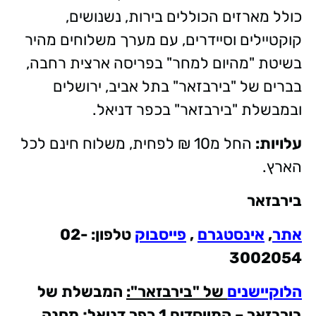
כולל מארזים הכוללים בירות, נשנושים,
קוקטיילים וסיידרים, עם מערך משלוחים מהיר
בשיטת "מהיום למחר" בפריסה ארצית רחבה,
בברים של "בירבזאר" בתל אביב, ירושלים
ובמבשלת "בירבזאר" בכפר דניאל.
עלויות:
החל מ10 ₪ לפחית, משלוח חינם לכל
הארץ.
בירבזאר
אתר
,
אינסטגרם
,
פייסבוק
טלפון:
02-
3002054
הלוקיישנים
של "בירבזאר":
המבשלת של
בירבזאר – המייסדים 1 כפר דניאל; מחנה