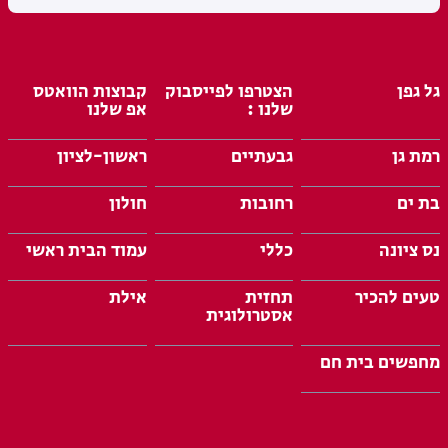
גל גפן
הצטרפו לפייסבוק
קבוצות הוואטס
שלנו :
אפ שלנו
רמת גן
גבעתיים
ראשון-לציון
בת ים
רחובות
חולון
נס ציונה
כללי
עמוד הבית ראשי
טעים להכיר
תחזית
אילת
אסטרולוגית
מחפשים בית חם