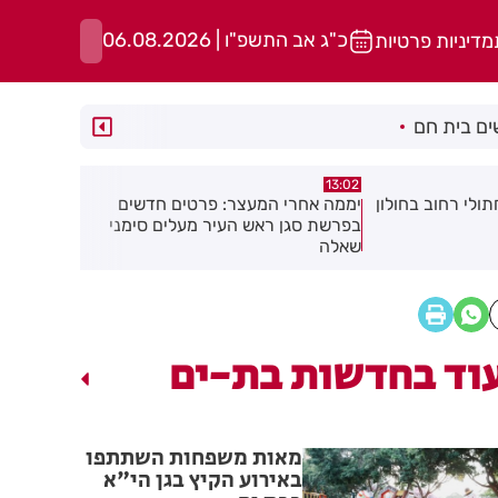
כ"ג אב התשפ"ו | 06.08.2026
מדיניות פרטיות
ם בית חם
11:48
12:45
פרטים חדשים
"קאמפ בהדרים": לראשונה ברחובות -
דניס וליאול
 מעלים סימני
סוגרים את הקיץ בקמפינג עירוני לכל
בזריקת דיס
המשפחה!
וד בחדשות בת-ים
מאות משפחות השתתפו
באירוע הקיץ בגן הי"א