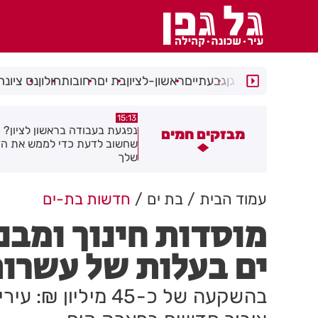
רמת גן
גבעתיים
ראשון-לציון
בת ים
רחובות
חולון
נס ציונה
14:44
15:13
פגעת בעבודה בראשון לציון? כל מה
מאות משפחות השתתפו באירוע
מבזקים חמים
חשוב לדעת כדי לממש את הזכויות
בגן הי"א בבת ים
לך
עמוד הבית
בת ים
חדשות בת-ים
מוסדות חינוך ומבנ
ים בעלות של עשרות
בהשקעה של כ-45 מיל