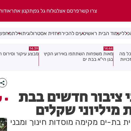
צרו קשר
פרסם אצלנו
לוח גל גפן
תקנון אתר
אודות
כללי
עמוד הבית ראשי
טעים להכיר
תחזית אסטרולוגית
אילת
מחפשי
13:02
14:39
 הקיץ
מבצע עיקור וסירוס חתולי רחוב בחולון
יממה אחרי המעצר: 
בפרשת סגן ראש העיר
שאלה
י ציבור חדשים בבת
ע
 מיליוני שקלים
יון ₪: עיריית בת-ים מקימה מוסדות חינוך ומבני