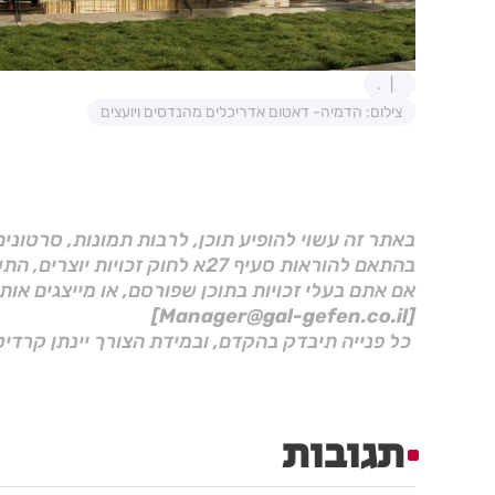
.
צילום: הדמיה- דאטום אדריכלים מהנדסים ויועצים
באתר זה עשוי להופיע תוכן, לרבות תמונות, סרטוני
בהתאם להוראות סעיף 27א לחוק זכויות יוצרים, התשס"ח–2007.
אם אתם בעלי זכויות בתוכן שפורסם, או מייצגים אות
[Manager@gal-gefen.co.il]
כל פנייה תיבדק בהקדם, ובמידת הצורך יינתן קרדיט
תגובות