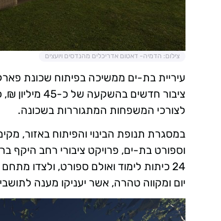
צילום: הדמיה- דאטום אדריכלים מהנדסים ויועצים
עיריית בת-ים ממשיכה בפיתוח שכונת פארק
ציבור חדשים בה
לצורכי המשפחות המתגוררות בשכונה.
במסגרת תנופת הבינוי והפיתוח באזור, מקי
וספורט בת-ים, פרויקט ציבורי רחב היקף ברח
24 כיתות לימוד ואולם ספורט, ולצדו מתחם
יום ומקווה טהרה, אשר יעניקו מענה לתושבי