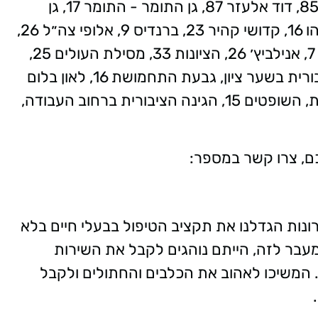
משה דיין 40, ז׳בוטינסקי 46-48, המרכבה 85, דוד אלעזר 87, גן התומר - התומר 17, גן
סיפור כספיון הדג הקטן - בן נון יוחאי 7, ישעיהו 16, קדושי קהיר 23, ברנדיס 9, אלופי צה״ל 26,
השופטים פינת צרעה, השר משה שי שפירא 7, אנילביץ׳ 26, הציונות 33, מסילת העולים 25,
הנביאים 66, העלייה השנייה 14, הגינה הציבורית בשער ציון, גבעת התחמושת 16, לאון בלום
18 + י״א באדר 14, גן הרצל פינת ההסתדרות, השופטים 15, הגינה הציבורית ברחוב העבודה,
ם, צרו קשר במספר:
נות הגדלנו את תקציב הטיפול בבעלי חיים בלא
קציב, מעבר לזה, הייתם נוהגים לקבל את השירות
. המשיכו לאהוב את הכלבים והחתולים ולקבל