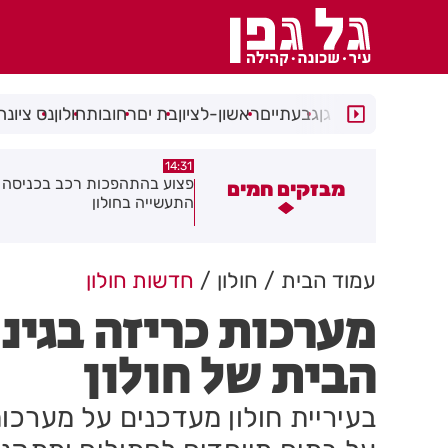
רמת גן
גבעתיים
ראשון-לציון
בת ים
רחובות
חולון
נס ציונה
14:15
14:31
צוע בהתהפכות רכב בכניסה לאזור
תיסלם ואתניקס הרימו את חולון
מבזקים חמים
תעשייה בחולון
באוויר
עמוד הבית
חולון
חדשות חולון
מערכות כריזה בגינו
הבית של חולון
בעיריית חולון מעדכנים על מערכות 