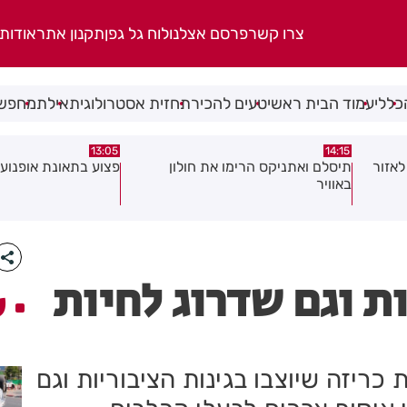
צרו קשר
פרסם אצלנו
לוח גל גפן
תקנון אתר
אודות
כללי
עמוד הבית ראשי
טעים להכיר
תחזית אסטרולוגית
אילת
מחפשי
08:58
13:05
פצוע בתאונת אופנוע במרכז חולון
גופה נפלטה אל חוף ב
ת וגם שדרוג לחיות
ע
כריזה שיוצבו בגינות הציבוריות וגם