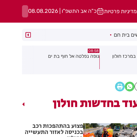
כ"ה אב התשפ"ו | 08.08.2026
מדיניות פרטיות
ם בית חם
05:43
08:29
ת ים
חשד להצתה בשלושה מוקדים ברמת
הסוף לקורקי
גן: שבעה דיירים נפגעו קל משאיפת
עשן
וד בחדשות חולון
פצוע בהתהפכות רכב
בכניסה לאזור התעשייה