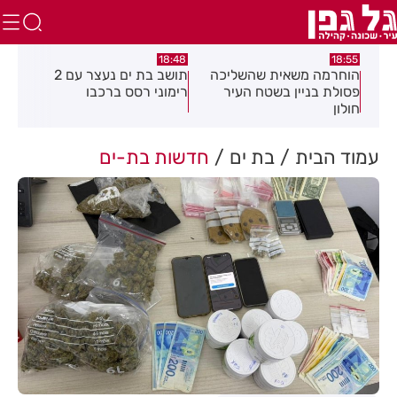
04
16:21
18:48
כה
תושב בת ים נעצר עם 2
יום שני ברציפות: שני שוהים
צע
רימוני רסס ברכבו
בלתי חוקיים אותרו ברמת גן
בכ
בעקבות דיווח של תושבת
עמוד הבית
בת ים
חדשות בת-ים