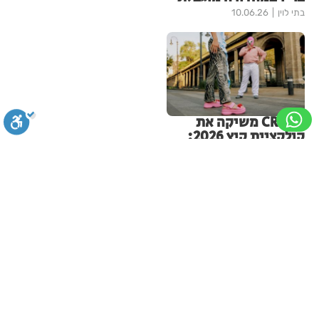
בתי לוין
10.06.26
CROCS משיקה את
קולקציית קיץ 2026:
השילוב המושלם בין
אופנה, נוחות וביטוי
אישי
סגירה
ביטול הבהובים
מונוכרום
ספיה
בתי לוין
14.06.26
עוד בצרכנות
ניגודיות גבוהה
שחור צהוב
היפוך צבעים
הדגשת כותרות
מוסד ההמבורגרים של ראשון לציון
יוצא לדרך חדשה: רן יונגר נכנס
לבעלות על Garage Burger
הדגשת קישורים
תיאור קבוע
גופן קריא
הגדלת גופן
4
בתי לוין
05.08.26