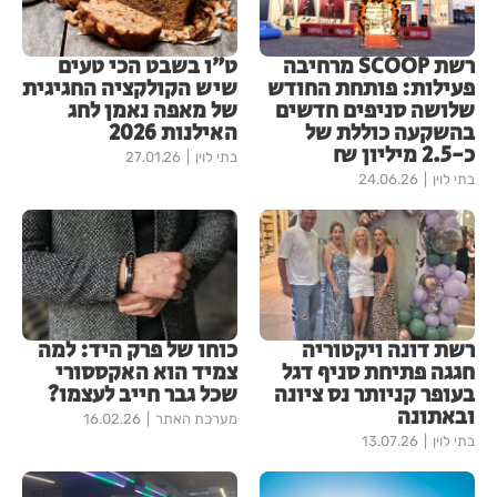
רשת SCOOP מרחיבה
ט״ו בשבט הכי טעים
פעילות: פותחת החודש
שיש הקולקציה החגיגית
שלושה סניפים חדשים
של מאפה נאמן לחג
בהשקעה כוללת של
האילנות 2026
כ-2.5 מיליון ₪
בתי לוין
27.01.26
בתי לוין
24.06.26
רשת דונה ויקטוריה
כוחו של פרק היד: למה
חגגה פתיחת סניף דגל
צמיד הוא האקססורי
בעופר קניותר נס ציונה
שכל גבר חייב לעצמו?
ובאתונה
מערכת האתר
16.02.26
בתי לוין
13.07.26