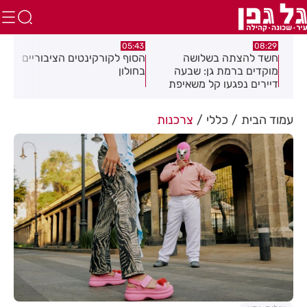
:32
05:43
08:29
ים
חשד להצתה בשלושה
הסוף לקורקינטים הציבוריים
בשו
מוקדים ברמת גן: שבעה
בחולון
העס
דיירים נפגעו קל משאיפת
עשן
עמוד הבית
כללי
צרכנות