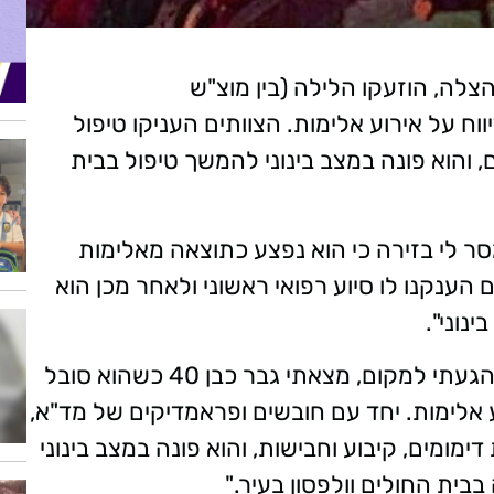
הצלה, הוזעקו הלילה (בין מוצ"ש
וח על אירוע אלימות. הצוותים העניקו טיפול
דרות בפנים, והוא פונה במצב בינוני להמשך טיפול בבית
ר לי בזירה כי הוא נפצע כתוצאה מאלימות
 הענקנו לו סיוע רפואי ראשוני ולאחר מכן הוא
נוני".
"כשהגעתי למקום, מצאתי גבר כבן 40 כשהוא סובל
 אלימות. יחד עם חובשים ופראמדיקים של מד"א,
ימומים, קיבוע וחבישות, והוא פונה במצב בינוני
ית החולים וולפסון בעיר."