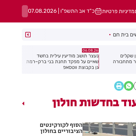
כ"ד אב התשפ"ו | 07.08.2026
מדיניות פרטיות
ם בית חם
06.08.26
06.08.26
2.5 מיליון שקלים
נעצר תושב מודיעין עילית בחשד
מקהלה אחת 
ר מתחבורה
שאיים על מפקד תחנת בני ברק–רמת
גן בקבוצת ווטסאפ
וד בחדשות חולון
הסוף לקורקינטים
הציבוריים בחולון