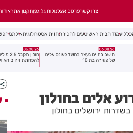
צרו קשר
פרסם אצלנו
לוח גל גפן
תקנון אתר
אודות
כללי
עמוד הבית ראשי
טעים להכיר
תחזית אסטרולוגית
אילת
מחפשי
06.08.26
06.08.26
תושב בת ים נעצר בחשד לאונס אלים
חולון תקבל 
של צעירה בת 18
להפחתת זיהום האווי
וע אלים בחולון
ע
בשדרות ירושלים בחולון