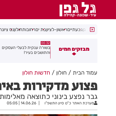
רמת גן
גבעתיים
ראשון-לציון
בת ים
רחובות
חולון
נס ציונה
00:32
05:43
סוף לקורקינטים הציבוריים בחולון
בשורה ענקית לבעלי העסקים
מבזקים חמים
והתושבים בעיר!
עמוד הבית
חולון
חדשות חולון
פצוע מדקירות באיר
גבר נפצע בינוני כתוצאה מאלימות 
מערכת האתר
כ"ט סיון התשפ"ו
14.06.26 | 05:05