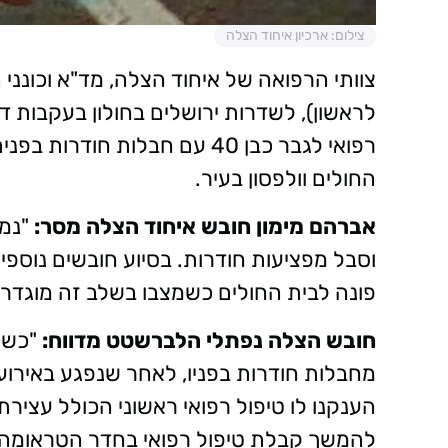
צילום: ארכיון איחוד הצלה
צוותי הרפואה של איחוד הצלה, מד"א וכונני 
לראשון), לשדרות ירושלים בחולון בעקבות דיו
רפואי לגבר כבן 40 עם חבלות חו
החולים וולפסון בעיר.
אברהם מימון חובש איחוד הצלה מסר:
"נמס
וסבל מפציעות חודרות. בסיוע חובשים נוספים
פונה לבית החולים כשמצבו בשלב זה מוגדר בי
חובש הצלה נפתלי הלברשטט מדווח:
מחבלות חודרות בפניו, לאחר שנפגע באירוע
הענקנו לו טיפול רפואי ראשוני הכולל עצירת ד
להמשך קבלת טיפול רפואי בחדר הטראומה בב