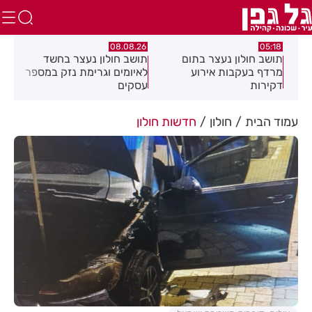
.26
07.08.26
08.08.26
תושב חולון נעצר בחשד
פרשת ראה - להגיע לקומה
פצו
לאיומים וגרימת נזק במספר
20 ולחזור!
בכנ
עסקים
בחו
עמוד הבית
חולון
חדשות חולון