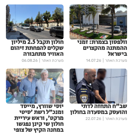
וולפסון בצמרת: זמני
חולון תקבל 2.5 מיליון
ההמתנה מהקצרים
שקלים להפחתת זיהום
בישראל
האוויר מתחבורה
מערכת האתר
14.07.26
מערכת האתר
06.08.26
שב"ח התחזה לדתי
יוסי שוורץ, מייסד
והועסק במסעדה בחולון
ומנכ"ל רשת 'סיטי
מרקט', וראש עיריית
מערכת האתר
22.07.26
חולון שי קינן נפגשו
במחנה הקיץ של צופי