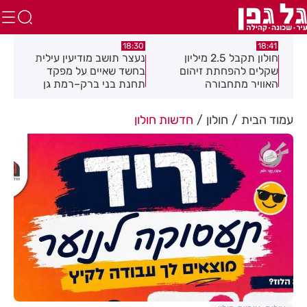
17:49
18:30
18:41
חולון תקבל 2.5 מיליון
נעצר תושב מודיעין עילית
מקהל
שקלים להפחתת זיהום
בחשד שאיים על מפקד
לציון
האוויר מתחבורה
תחנת בני ברק–רמת גן
בקבוצת ווטסאפ
עמוד הבית
חולון
חדשות חולון