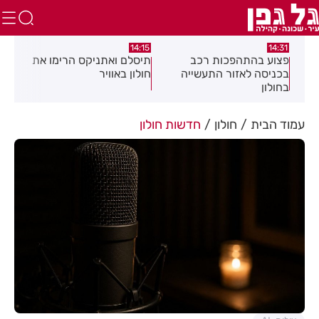
:05
14:15
14:31
מה
פצוע בהתהפכות רכב
תיסלם ואתניקס הרימו את
פצו
בכניסה לאזור התעשייה
חולון באוויר
חול
בחולון
עמוד הבית
חולון
חדשות חולון