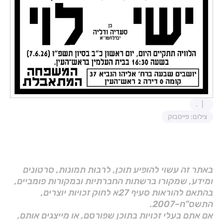
.
צילום: פייסבוק
באתר זה עשוי להופיע תוכן, לרבות תמונות, סרטונים
ומידע, שמקורו ברשתות החברתיות ובמקורות פומביים,
בהתאם להוראות סעיף 27א לחוק זכויות יוצרים,
התשס"ח–2007.
אם אתם בעלי זכויות בתוכן שפורסם, או מייצגים אותם,