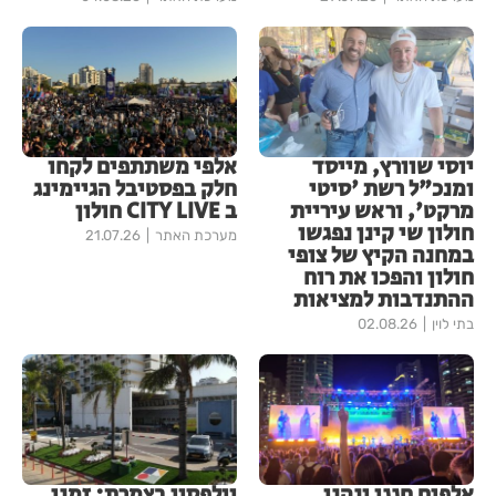
יוסי שוורץ, מייסד
אלפי משתתפים לקחו
ומנכ"ל רשת 'סיטי
חלק בפסטיבל הגיימינג
מרקט', וראש עיריית
ב CITY LIVE חולון
חולון שי קינן נפגשו
מערכת האתר
21.07.26
במחנה הקיץ של צופי
חולון והפכו את רוח
ההתנדבות למציאות
בתי לוין
02.08.26
אלפים חגגו ונהנו
וולפסון בצמרת: זמני