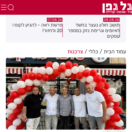
07.08.26
07.08.26
 בחשד
פרשת ראה - להגיע לקומה
פצוע בהתהפכות רכב
נזק במספר
20 ולחזור!
בכניסה לאזור התעשייה
בחולון
עמוד הבית
כללי
צרכנות