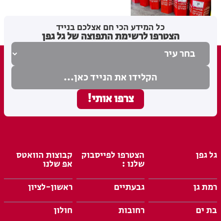
בתי לוין
19.07.26
כל המידע הכי חם אצלכם בנייד
הצטרפו לרשימת התפוצה של גל גפן
גל גפן
הצטרפו לפייסבוק
קבוצות הוואטס
שלנו :
אפ שלנו
רמת גן
גבעתיים
ראשון-לציון
בת ים
רחובות
חולון