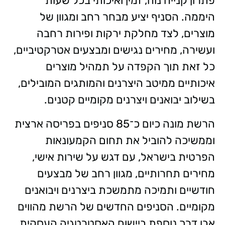
פתרון קנייה נוח, זמין ואיכותי בכל שעות
היממה. הסניף יציע מבחר רחב ומגוון של
מוצרים, לצד מחלקת ירקות ופירות רחבה
ועשירה, מחירים נגישים ומבצעים אטרקטיביים,
כל זאת תוך הקפדה על תמהיל מוצרים
איכותיים ממיטב היצרנים והמותגים המובילים,
בשילוב יבואנים ויצרנים מקומיים קטנים.
הרשת מונה כיום כ־85 סניפים בפריסה ארצית
וממשיכה להוביל את תחום הקמעונאות
הפרטית בישראל, עם דגש על שירות אישי,
מחירים תחרותיים, מגוון רחב של מבצעים
חודשיים ותמיכה מתמשכת ביצרנים ויבואנים
מקומיים. הסניפים החדשים של הרשת מהווים
אבן דרך נוספת ביישום האסטרטגיה העסקית