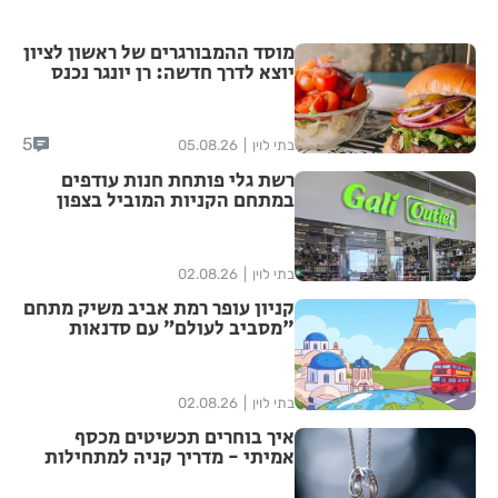
מוסד ההמבורגרים של ראשון לציון
יוצא לדרך חדשה: רן יונגר נכנס
לבעלות על Garage Burger
5
בתי לוין
05.08.26
רשת גלי פותחת חנות עודפים
במתחם הקניות המוביל בצפון
הארץ
בתי לוין
02.08.26
קניון עופר רמת אביב משיק מתחם
"מסביב לעולם” עם סדנאות
יצירה מתחלפות שיוקדשו לערים
אירופאיות נבחרות לכל המשפחה
בתי לוין
02.08.26
איך בוחרים תכשיטים מכסף
אמיתי - מדריך קניה למתחילות