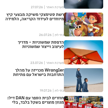
מערכת האתר
27.07.26
רשת סטימצקי משיקה מבצעי קיץ
מיוחדים לעידוד הקריאה, הלמידה
והבילוי המשפחתי בחופש הגדול
בתי לוין
26.07.26
הדפסת שמשוניות - מדריך
לעיצוב וייצור שמשוניות
איכותיות
מערכת האתר
23.07.26
Wrangler מכריזה על מהלך
התרחבות בישראל עם פתיחת
חנות חדשה בתל אביב, הראשונה
בישראל המעוצבת בהתאם
לקונספט החנויות הבינלאומי של
בתי לוין
19.07.26
המותג
חוזרים לבית הספר עם DAN דיל:
מגוון מוצרים בשקל בלבד, בלי
התניות ובלי אותיות קטנות