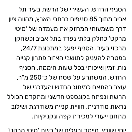
הסניף החדש, העשירי של הרשת בעיר תל
אביב מתוך 85 סניפים ברחבי הארץ, מהווה ציון
דרך משמעותי המחזק את מעמדה של 'סיטי
מרקט' כחלק בלתי נפרד בתל אביב וכשחקן
מרכזי בעיר. הסניף יפעל במתכונת 24/7,
במטרה להעניק לתושבי האזור פתרון קנייה
נוח, זמין ואיכותי בכל שעות היממה. הסניף
החדש, המשתרע על שטח של כ־250 מ"ר,
עוצב בהתאם למיתוג החדש והעדכני של
הרשת ונפתח בקונספט חדשני ומתקדם הכולל
נראות מודרנית, חוויית קנייה משודרגת ושילוב
מתחם ייעודי למכירת קפה ונקניקיות.
יוסי שוורץ, מייסד ובעלים של רשת 'סיטי מרקט',