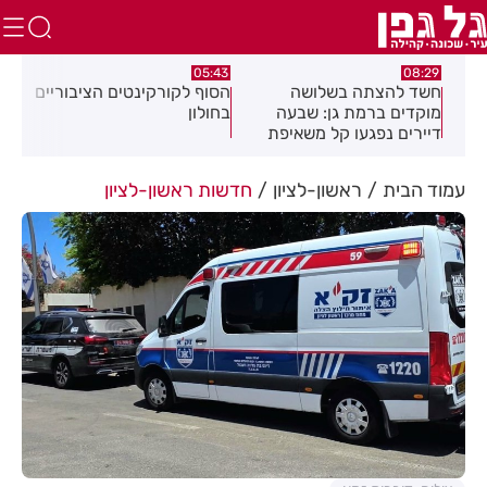
:32
05:43
08:29
ים
חשד להצתה בשלושה
הסוף לקורקינטים הציבוריים
בשו
מוקדים ברמת גן: שבעה
בחולון
העס
דיירים נפגעו קל משאיפת
עשן
עמוד הבית
ראשון-לציון
חדשות ראשון-לציון