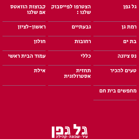
גל גפן
הצטרפו לפייסבוק
קבוצות הוואטס
שלנו :
אפ שלנו
רמת גן
גבעתיים
ראשון-לציון
בת ים
רחובות
חולון
נס ציונה
כללי
עמוד הבית ראשי
טעים להכיר
תחזית
אילת
אסטרולוגית
מחפשים בית חם