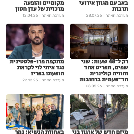
באב עם מגוון אירועי
מקומיים והופעה
תרבות
מרכזית של עדן חסון
מערכת האתר
28.07.26
מערכת האתר
12.04.26
רק ל־48 שעות: שני
מתקפה פרו-פלסטינית
שפים, תפריט אחד
נגד איתי לוי לקראת
וחוויה קולינרית
הופעתו בפריז
חד־פעמית ברחובות
מערכת האתר
22.12.25
מערכת האתר
08.05.26
מיזם חדש של ארגון בני
באחוזת הנשיא: גמר