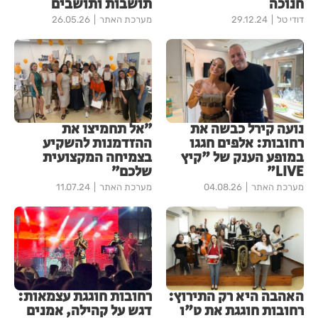
חנוכה
תושבות ותושבים
דודי טל
29.12.24
מערכת האתר
26.05.26
נועה קירל כבשה את
״אל תחמיצו את
רחובות: אלפים חגגו
ההזדמנות להשקיע
במופע הענק של "קיץ
בצמיחה המקצועית
LIVE"
שלכם״
מערכת האתר
04.08.26
מערכת האתר
11.07.24
האהבה היא רק התירוץ:
רחובות חוגגת עצמאות:
רחובות חוגגת את ט"ו
דגש על קהילה, אמנים