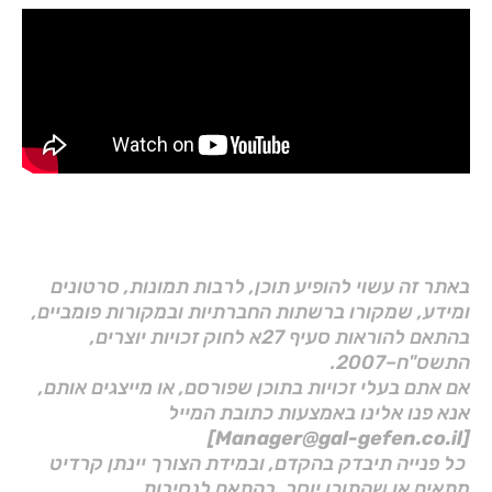
באתר זה עשוי להופיע תוכן, לרבות תמונות, סרטונים
ומידע, שמקורו ברשתות החברתיות ובמקורות פומביים,
בהתאם להוראות סעיף 27א לחוק זכויות יוצרים,
התשס"ח–2007.
אם אתם בעלי זכויות בתוכן שפורסם, או מייצגים אותם,
אנא פנו אלינו באמצעות כתובת המייל
[Manager@gal-gefen.co.il]
כל פנייה תיבדק בהקדם, ובמידת הצורך יינתן קרדיט
מתאים או שהתוכן יוסר, בהתאם לנסיבות.