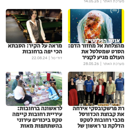
מערכת האתר
14.05.26
מהצלחת אל מחזור הדם:
מראה על הקיר: הסבתא
הסרט שמטלטל את
הכי יפה ברחובות
העולם מגיע לקציר
דודי טל
22.08.24
מערכת האתר
28.05.26
רת פרשקובסקי אירחה
לראשונה ברחובות:
את קבוצת הכדורסל
עיריית רחובות קיימה
מכבי רחובות לטקס
טקס ביכורים עירוני
הדלקת נר ראשון של
בהשתתפות מאות