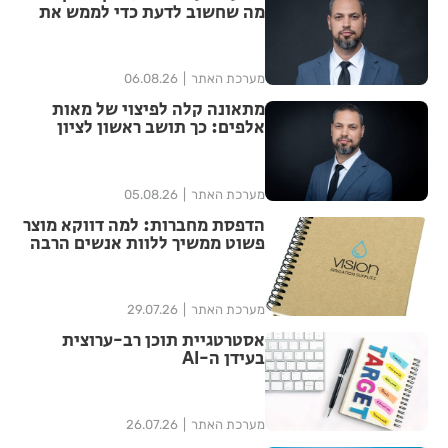
מה שחשוב לדעת כדי לממש את
הזכויות שלך
מערכת האתר
06.08.26
מתאונה קלה לפיצוי של מאות
אלפים: כך תושב ראשון לציון
הצליח להגדיל יותר מפי ארבע את
הפיצוי מחברת הביטוח
מערכת האתר
05.08.26
הדפסת מחברות: למה דווקא מוצר
פשוט ממשיך ללוות אנשים הרבה
אחרי האירוע?
מערכת האתר
29.07.26
אסטרטגיית תוכן רב-ערוצית
בעידן ה-AI
מערכת האתר
26.07.26