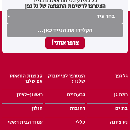
כל המידע הכי חם אצלכם בנייד
הצטרפו לרשימת התפוצה של גל גפן
גל גפן
הצטרפו לפייסבוק
קבוצות הוואטס
שלנו :
אפ שלנו
רמת גן
גבעתיים
ראשון-לציון
בת ים
רחובות
חולון
נס ציונה
כללי
עמוד הבית ראשי