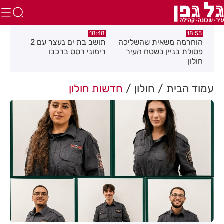
:04
16:21
18:48
כה
תושב בת ים נעצר עם 2
יום שני ברציפות: שני שוהים
צעי
רימוני רסס ברכבו
בלתי חוקיים אותרו ברמת גן
בכנ
בעקבות דיווח של תושבת
עמוד הבית
חולון
חדשות חולון