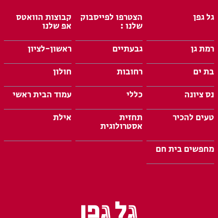
גל גפן
הצטרפו לפייסבוק
קבוצות הוואטס
שלנו :
אפ שלנו
רמת גן
גבעתיים
ראשון-לציון
בת ים
רחובות
חולון
נס ציונה
כללי
עמוד הבית ראשי
טעים להכיר
תחזית
אילת
אסטרולוגית
מחפשים בית חם