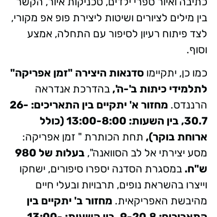
כתיבה ואיור ספרי ילדים, טכניקות איור, הקשר
בין מילים לציורים ושיטות ליצירת פופ אפ מקורי,
לצד פיתוח רעיון לסיפור עם התחלה, אמצע
וסוף.
כמו כן, יתקיימו
סדנאות היצירה "זמן אפריקה"
לתלמידי כיתות ב'-ה',
בהדרכת אנדראה
הרננדס.
מחזור א' יתקיים בין התאריכים: 26-
30.7, בין השעות: 13:00-8:00 (כולל
ארוחת בוקר),
תחת הכותרת " זמן אפריקה:
מסע יצירתי אל לב הסוואנה",
בעלות של 980
ש"ח.
במסגרת הסדנה יספרו סיפורים, ישחקו
וייצרו בהשראת נופים, תרבויות ובעלי חיים
מהיבשת האפריקאית.
מחזור ב' יתקיים בין
התאריכים: 9-20.8, בין השעות: 13:00-