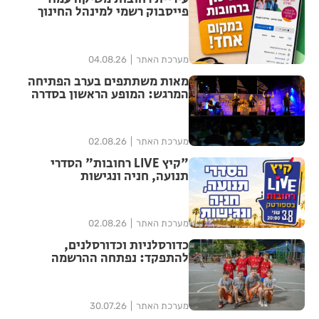
פייסבוק רשמי למינהל החינוך
מערכת האתר
04.08.26
מאות משתתפים בערב הפתיחה
המרגש: המופע הראשון בסדרה
הנוסטלגית "שרים לך רחובות"
יצא לדרך בפעם ה-17
מערכת האתר
02.08.26
"קיץ LIVE רחובות" הסדרי
תנועה, חניה ונגישות
מערכת האתר
02.08.26
כדורסלניות וכדורסלנים,
להתפקד: נפתחה ההרשמה
לטורניר הסטריטבול 3X3 ברחובות
מערכת האתר
30.07.26