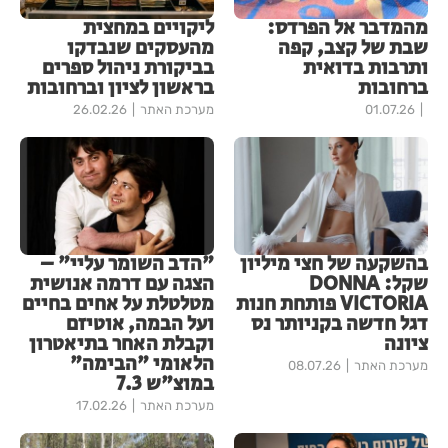
מהמדבר אל הפרדס:
ליקויים במחצית
שבת של קצב, קפה
מהעסקים שנבדקו
ותרבות בדואית
בביקורת ניהול ספרים
ברחובות
בראשון לציון וברחובות
01.07.26
מערכת האתר
26.02.26
בהשקעה של חצי מיליון
"הדב השומר עליי" –
שקל: DONNA
הצגה עם דרמה אנושית
VICTORIA פותחת חנות
מטלטלת על אחים בחיים
דגל חדשה בקניותר נס
ועל הבמה, אוטיזם
ציונה
וקבלת האחר בתיאטרון
הלאומי "הבימה"
מערכת האתר
08.07.26
במוצ"ש 7.3
מערכת האתר
17.02.26