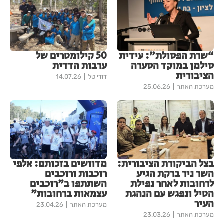
“שרת הפסולת”: עידית
50 קילומטרים של
סילמן במוקד הסערה
ערבות הדדית
הציבורית
דודי טל
14.07.26
מערכת האתר
25.06.26
בצל הביקורת הציבורית:
מדוושים בזכותם: אלפי
השר ניר ברקת הגיע
רוכבות ורוכבים
לרחובות לאחר נפילת
השתתפו ב"רוכבים
הטיל ונפגש עם הנהגת
עצמאות ברחובות"
העיר
מערכת האתר
23.04.26
מערכת האתר
23.03.26